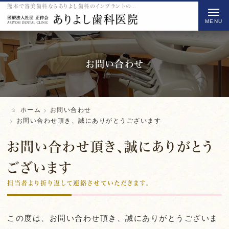
熊本で審美歯科ならありよし歯科のインプラントのお問い合わせ頂き、誠にありがとうございますをご紹介
t
o
g
g
l
お問い合わせ
e
n
a
ホーム
お問い合わせ
v
お問い合わせ頂き、誠にありがとうございます
i
お問い合わせ頂き、誠にありがとう
g
a
ございます
t
担当者より折り返して連絡させていただきます。
i
o
n
この度は、お問い合わせ頂き、誠にありがとうございま