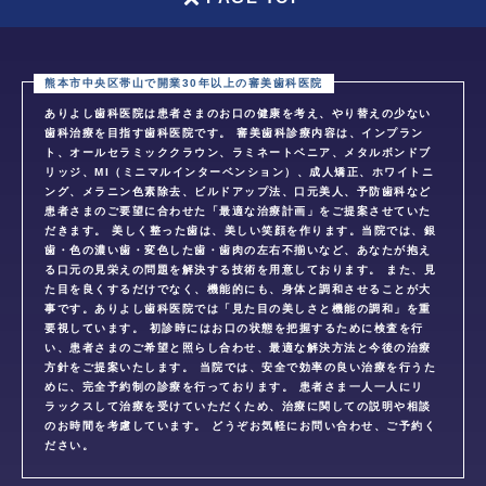
ありよし歯科医院は患者さまのお口の健康を考え、やり替えの少ない
歯科治療を目指す歯科医院です。 審美歯科診療内容は、インプラン
ト、オールセラミッククラウン、ラミネートベニア、メタルボンドブ
リッジ、MI（ミニマルインターベンション）、成人矯正、ホワイトニ
ング、メラニン色素除去、ビルドアップ法、口元美人、予防歯科など
患者さまのご要望に合わせた「最適な治療計画」をご提案させていた
だきます。 美しく整った歯は、美しい笑顔を作ります。当院では、銀
歯・色の濃い歯・変色した歯・歯肉の左右不揃いなど、あなたが抱え
る口元の見栄えの問題を解決する技術を用意しております。 また、見
た目を良くするだけでなく、機能的にも、身体と調和させることが大
事です。ありよし歯科医院では「見た目の美しさと機能の調和」を重
要視しています。 初診時にはお口の状態を把握するために検査を行
い、患者さまのご希望と照らし合わせ、最適な解決方法と今後の治療
方針をご提案いたします。 当院では、安全で効率の良い治療を行うた
めに、完全予約制の診療を行っております。 患者さま一人一人にリ
ラックスして治療を受けていただくため、治療に関しての説明や相談
のお時間を考慮しています。 どうぞお気軽にお問い合わせ、ご予約く
ださい。