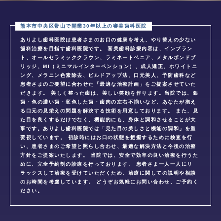
ありよし歯科医院は患者さまのお口の健康を考え、やり替えの少ない
歯科治療を目指す歯科医院です。 審美歯科診療内容は、インプラン
ト、オールセラミッククラウン、ラミネートベニア、メタルボンドブ
リッジ、MI（ミニマルインターベンション）、成人矯正、ホワイトニ
ング、メラニン色素除去、ビルドアップ法、口元美人、予防歯科など
患者さまのご要望に合わせた「最適な治療計画」をご提案させていた
だきます。 美しく整った歯は、美しい笑顔を作ります。当院では、銀
歯・色の濃い歯・変色した歯・歯肉の左右不揃いなど、あなたが抱え
る口元の見栄えの問題を解決する技術を用意しております。 また、見
た目を良くするだけでなく、機能的にも、身体と調和させることが大
事です。ありよし歯科医院では「見た目の美しさと機能の調和」を重
要視しています。 初診時にはお口の状態を把握するために検査を行
い、患者さまのご希望と照らし合わせ、最適な解決方法と今後の治療
方針をご提案いたします。 当院では、安全で効率の良い治療を行うた
めに、完全予約制の診療を行っております。 患者さま一人一人にリ
ラックスして治療を受けていただくため、治療に関しての説明や相談
のお時間を考慮しています。 どうぞお気軽にお問い合わせ、ご予約く
ださい。