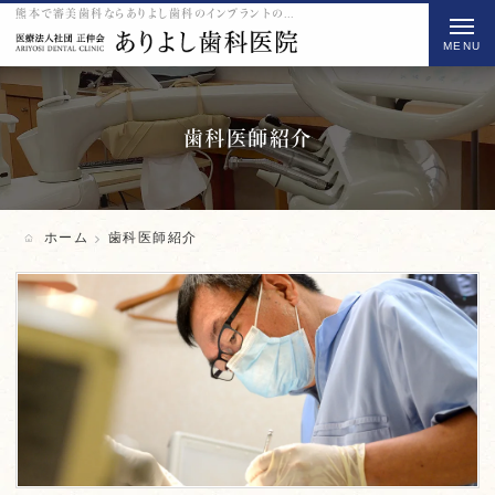
熊本で審美歯科ならありよし歯科のインプラントの歯科医師紹介をご紹介
t
o
g
g
l
歯科医師紹介
e
n
a
ホーム
歯科医師紹介
v
i
g
a
t
i
o
n