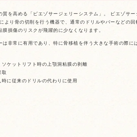
の質を高める「ピエゾサージェリーシステム」。 ピエゾサ
波により骨の切削を行う機器で、通常のドリルやバーなどの
粘膜損傷のリスクが飛躍的に少なくなります。
ーは非常に有用であり、特に骨移植を伴う大きな手術の際に
ト、ソケットリフト時の上顎洞粘膜の剥離
採取
埋入時に従来のドリルの代わりに使用