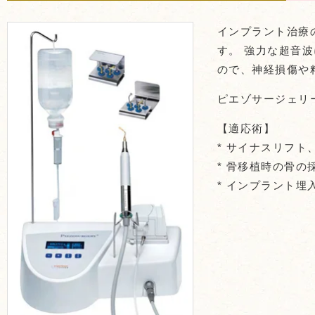
インプラント治療
す。 強力な超音
ので、神経損傷や
ピエゾサージェリ
【適応術】
* サイナスリフ
* 骨移植時の骨の
* インプラント