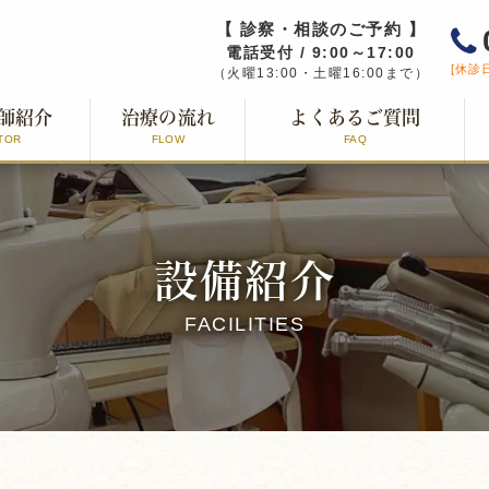
【 診察・相談のご予約 】
電話受付 / 9:00～17:00
[休診
（火曜13:00・土曜16:00まで）
師紹介
治療の流れ
よくあるご質問
TOR
FLOW
FAQ
設備紹介
FACILITIES