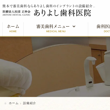
熊本で審美歯科ならありよし歯科のインプラントの設備紹介をご紹介
ホーム
審美歯科メニュー
歯科医
HOME
MEDICAL MENU
DOC
審美歯科とは
インプラント
オールセラミッククラウン
ラミネートベニア
ホワイトニング
ホーム
設備紹介
口元美人