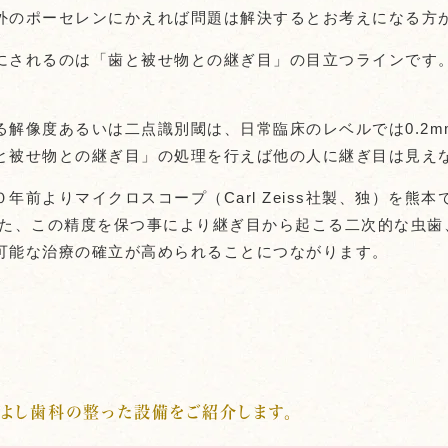
外のポーセレンにかえれば問題は解決するとお考えになる方
にされるのは「歯と被せ物との継ぎ目」の目立つラインです
る解像度あるいは二点識別閾は、日常臨床のレベルでは0.2m
と被せ物との継ぎ目」の処理を行えば他の人に継ぎ目は見え
年前よりマイクロスコープ（Carl Zeiss社製、独）を
また、この精度を保つ事により継ぎ目から起こる二次的な虫
可能な治療の確立が高められることにつながります。
りよし歯科の整った設備をご紹介します。