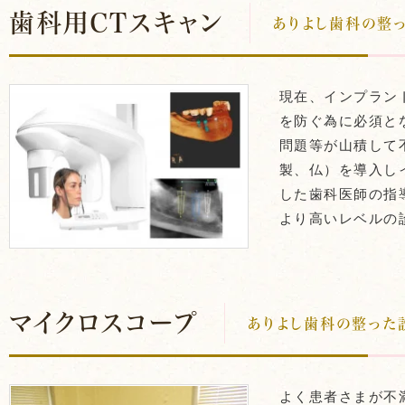
歯科用CTスキャン
ありよし歯科の整
アライナー矯正
現在、インプラン
を防ぐ為に必須と
問題等が山積して不
製、仏）を導入し
した歯科医師の指
より高いレベルの
マイクロスコープ
ありよし歯科の整った
よく患者さまが不