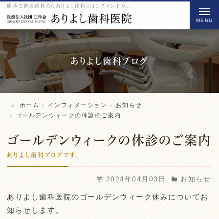
熊本で審美歯科ならありよし歯科のインプラントのゴールデンウィークの休診のご案内をご紹介
t
o
g
g
l
ありよし歯科ブログ
e
n
a
ホーム
インフォメーション
お知らせ
v
ゴールデンウィークの休診のご案内
i
ゴールデンウィークの休診のご案内
g
a
ありよし歯科ブログです。
t
2024年04月03日
お知らせ
i
o
ありよし歯科医院のゴールデンウィーク休みについてお
n
知らせします。