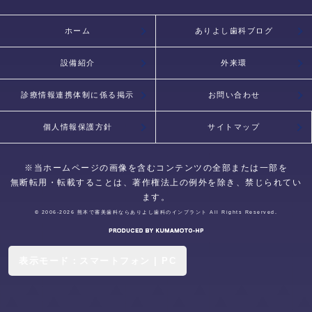
ホーム
ありよし歯科ブログ
設備紹介
外来環
診療情報連携体制に係る掲示
お問い合わせ
個人情報保護方針
サイトマップ
※当ホームページの画像を含むコンテンツの全部または一部を
無断転用・転載することは、著作権法上の例外を除き、禁じられてい
ます。
© 2006-2026
熊本で審美歯科ならありよし歯科のインプラント
All Rights Reserved.
表示モード：
スマートフォン
|
PC