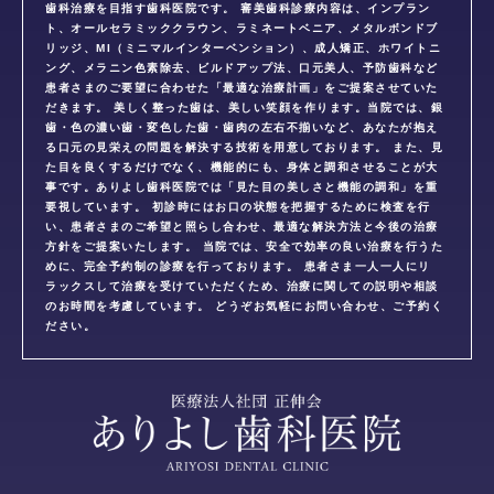
歯科治療を目指す歯科医院です。 審美歯科診療内容は、インプラン
ト、オールセラミッククラウン、ラミネートベニア、メタルボンドブ
リッジ、MI（ミニマルインターベンション）、成人矯正、ホワイトニ
ング、メラニン色素除去、ビルドアップ法、口元美人、予防歯科など
患者さまのご要望に合わせた「最適な治療計画」をご提案させていた
だきます。 美しく整った歯は、美しい笑顔を作ります。当院では、銀
歯・色の濃い歯・変色した歯・歯肉の左右不揃いなど、あなたが抱え
る口元の見栄えの問題を解決する技術を用意しております。 また、見
た目を良くするだけでなく、機能的にも、身体と調和させることが大
事です。ありよし歯科医院では「見た目の美しさと機能の調和」を重
要視しています。 初診時にはお口の状態を把握するために検査を行
い、患者さまのご希望と照らし合わせ、最適な解決方法と今後の治療
方針をご提案いたします。 当院では、安全で効率の良い治療を行うた
めに、完全予約制の診療を行っております。 患者さま一人一人にリ
ラックスして治療を受けていただくため、治療に関しての説明や相談
のお時間を考慮しています。 どうぞお気軽にお問い合わせ、ご予約く
ださい。