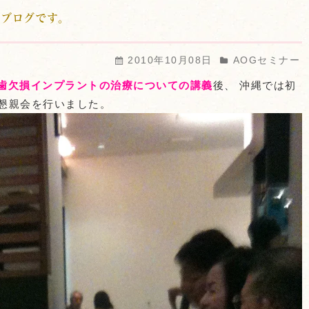
ブログです。
2010年10月08日
AOGセミナー
歯欠損インプラントの治療についての講義
後、 沖縄では初
懇親会を行いました。