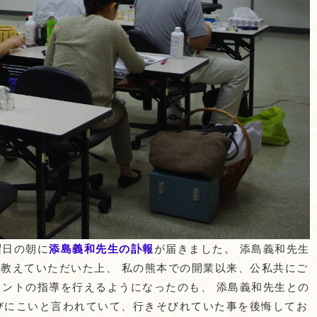
曜日の朝に
添島義和先生の訃報
が届きました。 添島義和先生
年に教えていただいた上、 私の熊本での開業以来、公私共にご
ラントの指導を行えるようになったのも、 添島義和先生との
びにこいと言われていて、行きそびれていた事を後悔してお