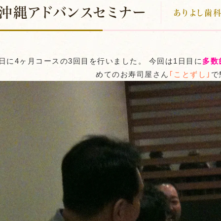
沖縄アドバンスセミナー
ありよし歯科
3日に4ヶ月コースの3回目を行いました。 今回は1日目に
多数
めてのお寿司屋さん
｢ことずし｣
で