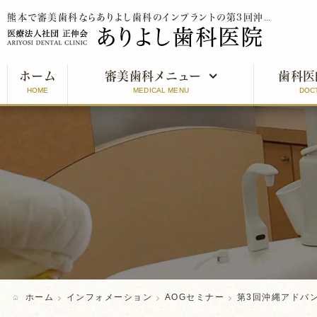
熊本で審美歯科ならありよし歯科のインプラントの第3回沖縄アドバンスセミナーをご紹介
ホーム
審美歯科メニュー
歯科医
HOME
MEDICAL MENU
DOC
審美歯科とは
インプラント
オールセラミッククラウン
ラミネートベニア
ホワイトニング
ホーム
インフォメーション
AOGセミナー
第3回沖縄アドバ
口元美人