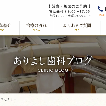
【 診察・相談のご予約 】
電話受付 / 9:00～17:00
[休診
（火曜13:00・土曜16:00まで）
師紹介
治療の流れ
よくあるご質問
TOR
FLOW
FAQ
ありよし歯科ブログ
CLINIC BLOG
ンスセミナー