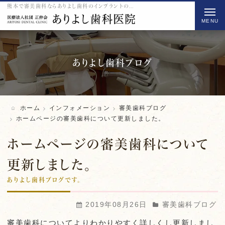
熊本で審美歯科ならありよし歯科のインプラントのホームページの審美歯科について更新しました。をご紹介
t
o
g
g
l
ありよし歯科ブログ
e
n
a
ホーム
インフォメーション
審美歯科ブログ
v
ホームページの審美歯科について更新しました。
i
ホームページの審美歯科について
g
a
更新しました。
t
ありよし歯科ブログです。
i
o
2019年08月26日
審美歯科ブログ
n
審美歯科についてよりわかりやすく詳しくし更新しまし