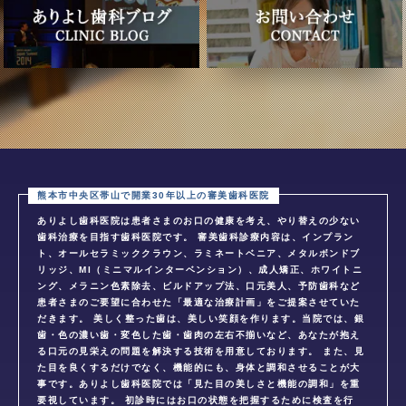
ありよし歯科医院は患者さまのお口の健康を考え、やり替えの少ない
歯科治療を目指す歯科医院です。 審美歯科診療内容は、インプラン
ト、オールセラミッククラウン、ラミネートベニア、メタルボンドブ
リッジ、MI（ミニマルインターベンション）、成人矯正、ホワイトニ
ング、メラニン色素除去、ビルドアップ法、口元美人、予防歯科など
患者さまのご要望に合わせた「最適な治療計画」をご提案させていた
だきます。 美しく整った歯は、美しい笑顔を作ります。当院では、銀
歯・色の濃い歯・変色した歯・歯肉の左右不揃いなど、あなたが抱え
る口元の見栄えの問題を解決する技術を用意しております。 また、見
た目を良くするだけでなく、機能的にも、身体と調和させることが大
事です。ありよし歯科医院では「見た目の美しさと機能の調和」を重
要視しています。 初診時にはお口の状態を把握するために検査を行