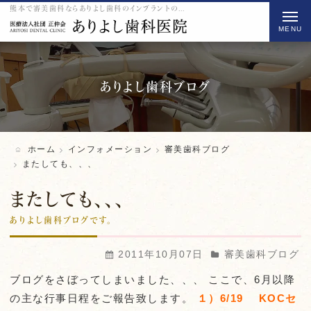
熊本で審美歯科ならありよし歯科のインプラントのまたしても、、、をご紹介
t
o
g
g
l
ありよし歯科ブログ
e
n
a
ホーム
インフォメーション
審美歯科ブログ
v
またしても、、、
i
またしても、、、
g
a
ありよし歯科ブログです。
t
2011年10月07日
審美歯科ブログ
i
o
ブログをさぼってしまいました、、、 ここで、6月以降
n
の主な行事日程をご報告致します。
１）6/19 KOCセ