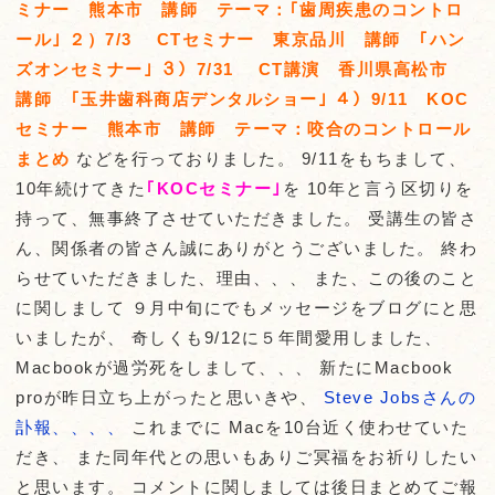
ミナー 熊本市 講師 テーマ：｢歯周疾患のコントロ
ール｣ ２）7/3 CTセミナー 東京品川 講師 ｢ハン
ズオンセミナー｣ ３）7/31 CT講演 香川県高松市
講師 ｢玉井歯科商店デンタルショー｣ ４）9/11 KOC
セミナー 熊本市 講師 テーマ：咬合のコントロール
まとめ
などを行っておりました。 9/11をもちまして、
10年続けてきた
｢KOCセミナー｣
を 10年と言う区切りを
持って、無事終了させていただきました。 受講生の皆さ
ん、関係者の皆さん誠にありがとうございました。 終わ
らせていただきました、理由、、、 また、この後のこと
に関しまして ９月中旬にでもメッセージをブログにと思
いましたが、 奇しくも9/12に５年間愛用しました、
Macbookが過労死をしまして、、、 新たにMacbook
proが昨日立ち上がったと思いきや、
Steve Jobsさんの
訃報、、、、
これまでに Macを10台近く使わせていた
だき、 また同年代との思いもありご冥福をお祈りしたい
と思います。 コメントに関しましては後日まとめてご報