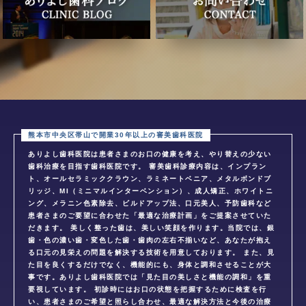
ありよし歯科医院は患者さまのお口の健康を考え、やり替えの少ない
歯科治療を目指す歯科医院です。 審美歯科診療内容は、インプラン
ト、オールセラミッククラウン、ラミネートベニア、メタルボンドブ
リッジ、MI（ミニマルインターベンション）、成人矯正、ホワイトニ
ング、メラニン色素除去、ビルドアップ法、口元美人、予防歯科など
患者さまのご要望に合わせた「最適な治療計画」をご提案させていた
だきます。 美しく整った歯は、美しい笑顔を作ります。当院では、銀
歯・色の濃い歯・変色した歯・歯肉の左右不揃いなど、あなたが抱え
る口元の見栄えの問題を解決する技術を用意しております。 また、見
た目を良くするだけでなく、機能的にも、身体と調和させることが大
事です。ありよし歯科医院では「見た目の美しさと機能の調和」を重
要視しています。 初診時にはお口の状態を把握するために検査を行
い、患者さまのご希望と照らし合わせ、最適な解決方法と今後の治療