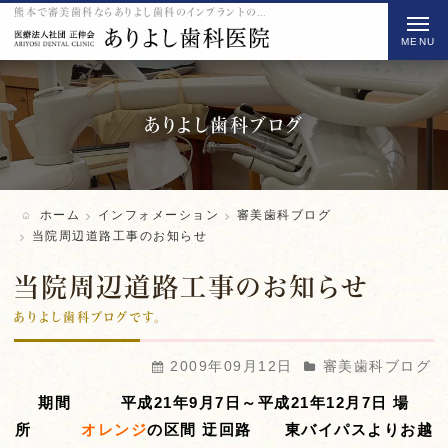
熊本で審美歯科ならありよし歯科のインプラントの当院周辺道路工事のお知らせをご紹介
t
o
g
g
l
ありよし歯科ブログ
e
n
a
ホーム
インフォメーション
審美歯科ブログ
v
当院周辺道路工事のお知らせ
i
当院周辺道路工事のお知らせ
g
a
ありよし歯科ブログです。
t
2009年09月12日
審美歯科ブログ
i
o
期間 平成21年9月7日～平成21年12月7日
場
n
所
オレンジ
の区間
迂回路 東バイパスよりお越