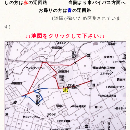
しの方は
赤
の迂回路
当院より東バイパス方面へ
お帰りの方は
青
の迂回路
(道幅が狭いため区別されていま
す)
↓↓地図をクリックして下さい↓↓