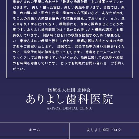
患者さまのご要望に合わせた「最適な治療計画」をご提案させていた
だきます。 美しく整った歯は、美しい笑顔を作ります。当院では、銀
歯・色の濃い歯・変色した歯・歯肉の左右不揃いなど、あなたが抱え
る口元の見栄えの問題を解決する技術を用意しております。 また、見
た目を良くするだけでなく、機能的にも、身体と調和させることが大
事です。ありよし歯科医院では「見た目の美しさと機能の調和」を重
要視しています。 初診時にはお口の状態を把握するために検査を行
い、患者さまのご希望と照らし合わせ、最適な解決方法と今後の治療
方針をご提案いたします。 当院では、安全で効率の良い治療を行うた
めに、完全予約制の診療を行っております。 患者さま一人一人にリ
ラックスして治療を受けていただくため、治療に関しての説明や相談
のお時間を考慮しています。 どうぞお気軽にお問い合わせ、ご予約く
ださい。
ホーム
ありよし歯科ブログ