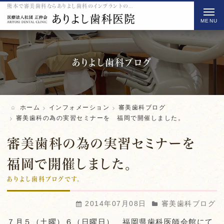
熊本で審美歯科ならありよし歯科のインプラントの審美歯科の為の実習セミナーを 福岡で開催しました。をご紹介
t
o
g
g
l
ありよし歯科ブログ
e
n
a
ホーム
インフォメーション
審美歯科ブログ
v
審美歯科の為の実習セミナーを 福岡で開催しました。
i
審美歯科の為の実習セミナーを
g
a
福岡で開催しました。
t
ありよし歯科ブログです。
i
o
2014年07月08日
審美歯科ブログ
n
７月５（土曜）６（日曜日） 福岡県歯科医師会館にて