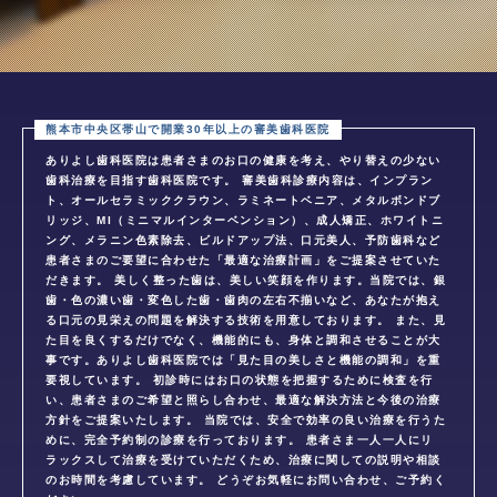
ありよし歯科医院は患者さまのお口の健康を考え、やり替えの少ない
歯科治療を目指す歯科医院です。 審美歯科診療内容は、インプラン
ト、オールセラミッククラウン、ラミネートベニア、メタルボンドブ
リッジ、MI（ミニマルインターベンション）、成人矯正、ホワイトニ
ング、メラニン色素除去、ビルドアップ法、口元美人、予防歯科など
患者さまのご要望に合わせた「最適な治療計画」をご提案させていた
だきます。 美しく整った歯は、美しい笑顔を作ります。当院では、銀
歯・色の濃い歯・変色した歯・歯肉の左右不揃いなど、あなたが抱え
る口元の見栄えの問題を解決する技術を用意しております。 また、見
た目を良くするだけでなく、機能的にも、身体と調和させることが大
事です。ありよし歯科医院では「見た目の美しさと機能の調和」を重
要視しています。 初診時にはお口の状態を把握するために検査を行
い、患者さまのご希望と照らし合わせ、最適な解決方法と今後の治療
方針をご提案いたします。 当院では、安全で効率の良い治療を行うた
めに、完全予約制の診療を行っております。 患者さま一人一人にリ
ラックスして治療を受けていただくため、治療に関しての説明や相談
のお時間を考慮しています。 どうぞお気軽にお問い合わせ、ご予約く