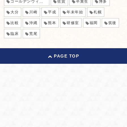
ゴールデンウィーク
佐賀
卒業生
博多
大分
川崎
平成
年末年始
札幌
比較
沖縄
熊本
研修室
福岡
筑後
臨床
荒尾
PAGE TOP