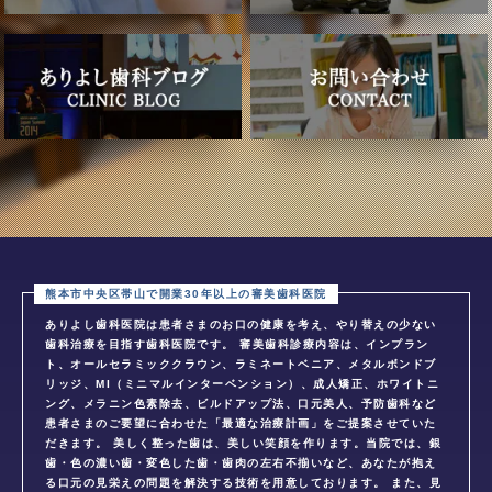
ありよし歯科医院は患者さまのお口の健康を考え、やり替えの少ない
歯科治療を目指す歯科医院です。 審美歯科診療内容は、インプラン
ト、オールセラミッククラウン、ラミネートベニア、メタルボンドブ
リッジ、MI（ミニマルインターベンション）、成人矯正、ホワイトニ
ング、メラニン色素除去、ビルドアップ法、口元美人、予防歯科など
患者さまのご要望に合わせた「最適な治療計画」をご提案させていた
だきます。 美しく整った歯は、美しい笑顔を作ります。当院では、銀
歯・色の濃い歯・変色した歯・歯肉の左右不揃いなど、あなたが抱え
る口元の見栄えの問題を解決する技術を用意しております。 また、見