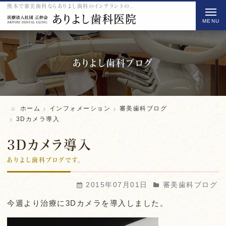
熊本で審美歯科ならありよし歯科のインプラントの3Dカメラ導入をご紹介
t
o
g
g
l
ありよし歯科ブログ
e
n
a
ホーム
インフォメーション
審美歯科ブログ
v
3Dカメラ導入
i
3Dカメラ導入
g
a
ありよし歯科ブログです。
t
2015年07月01日
審美歯科ブログ
i
o
今週より治療に3Dカメラを導入しました。
n