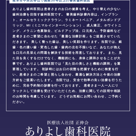
ありよし歯科医院は患者さまのお口の健康を考え、やり替えの少ない
歯科治療を目指す歯科医院です。 審美歯科診療内容は、インプラン
ト、オールセラミッククラウン、ラミネートベニア、メタルボンドブ
リッジ、MI（ミニマルインターベンション）、成人矯正、ホワイトニ
ング、メラニン色素除去、ビルドアップ法、口元美人、予防歯科など
患者さまのご要望に合わせた「最適な治療計画」をご提案させていた
だきます。 美しく整った歯は、美しい笑顔を作ります。当院では、銀
歯・色の濃い歯・変色した歯・歯肉の左右不揃いなど、あなたが抱え
る口元の見栄えの問題を解決する技術を用意しております。 また、見
た目を良くするだけでなく、機能的にも、身体と調和させることが大
事です。ありよし歯科医院では「見た目の美しさと機能の調和」を重
要視しています。 初診時にはお口の状態を把握するために検査を行
い、患者さまのご希望と照らし合わせ、最適な解決方法と今後の治療
方針をご提案いたします。 当院では、安全で効率の良い治療を行うた
めに、完全予約制の診療を行っております。 患者さま一人一人にリ
ラックスして治療を受けていただくため、治療に関しての説明や相談
のお時間を考慮しています。 どうぞお気軽にお問い合わせ、ご予約く
ださい。