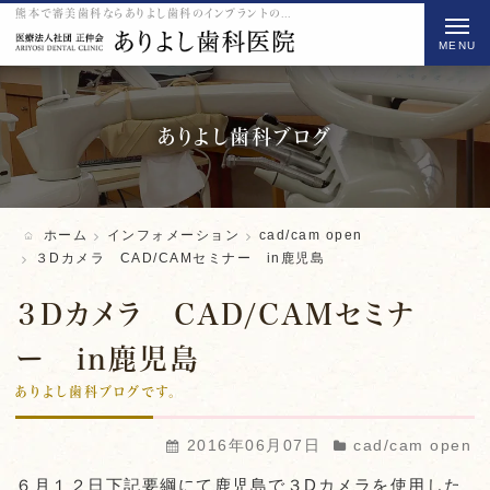
熊本で審美歯科ならありよし歯科のインプラントの３Dカメラ CAD/CAMセミナー in鹿児島をご紹介
t
o
g
g
l
ありよし歯科ブログ
e
n
a
ホーム
インフォメーション
cad/cam open
v
３Dカメラ CAD/CAMセミナー in鹿児島
i
３Dカメラ CAD/CAMセミナ
g
a
ー in鹿児島
t
ありよし歯科ブログです。
i
o
2016年06月07日
cad/cam open
n
６月１２日下記要綱にて鹿児島で３Dカメラを使用した