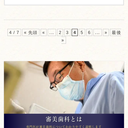
4 / 7
« 先頭
«
...
2
3
4
5
6
...
»
最後
»
審美歯科とは
専門医が審美歯科についてわかりやすく説明します