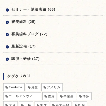
セミナー・講演実績 (66)
審美歯科 (25)
審美歯科ブログ (72)
最新設備 (17)
講演・研修 (17)
タグクラウド
Youtube
お盆
アメリカ
ゴールデンウィーク
佐賀
卒業生
博多
大分
川崎
平成
年末年始
札幌