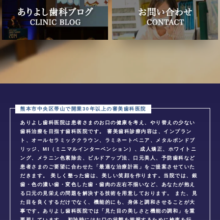
ありよし歯科医院は患者さまのお口の健康を考え、やり替えの少ない
歯科治療を目指す歯科医院です。 審美歯科診療内容は、インプラン
ト、オールセラミッククラウン、ラミネートベニア、メタルボンドブ
リッジ、MI（ミニマルインターベンション）、成人矯正、ホワイトニ
ング、メラニン色素除去、ビルドアップ法、口元美人、予防歯科など
患者さまのご要望に合わせた「最適な治療計画」をご提案させていた
だきます。 美しく整った歯は、美しい笑顔を作ります。当院では、銀
歯・色の濃い歯・変色した歯・歯肉の左右不揃いなど、あなたが抱え
る口元の見栄えの問題を解決する技術を用意しております。 また、見
た目を良くするだけでなく、機能的にも、身体と調和させることが大
事です。ありよし歯科医院では「見た目の美しさと機能の調和」を重
要視しています。 初診時にはお口の状態を把握するために検査を行