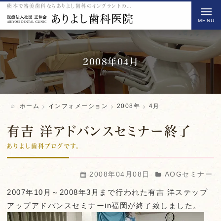
熊本で審美歯科ならありよし歯科のインプラントの2008 4月をご紹介
t
o
g
g
l
2008年04月
e
n
a
ホーム
インフォメーション
2008年
4月
v
i
有吉 洋アドバンスセミナー終了
g
ありよし歯科ブログです。
a
t
2008年04月08日
AOGセミナー
i
2007年10月～2008年3月まで行われた有吉 洋ステップ
o
アップアドバンスセミナーin福岡が終了致しました。
n