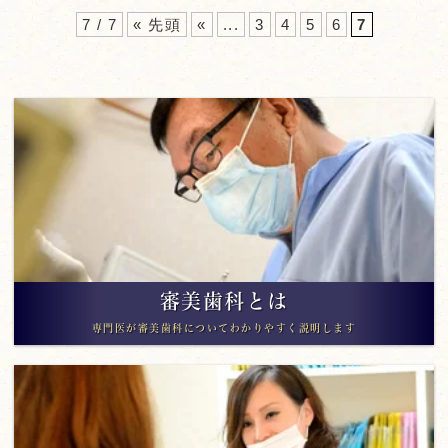
7 / 7
« 先頭
«
...
3
4
5
6
7
審美歯科とは
専門医が審美歯科についてわかりやすく説明します