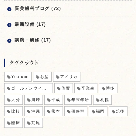
審美歯科ブログ (72)
最新設備 (17)
講演・研修 (17)
タグクラウド
Youtube
お盆
アメリカ
ゴールデンウィーク
佐賀
卒業生
博多
大分
川崎
平成
年末年始
札幌
比較
沖縄
熊本
研修室
福岡
筑後
臨床
荒尾