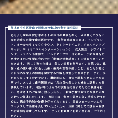
ありよし歯科医院は患者さまのお口の健康を考え、やり替えの少ない
歯科治療を目指す歯科医院です。 審美歯科診療内容は、インプラン
ト、オールセラミッククラウン、ラミネートベニア、メタルボンドブ
リッジ、MI（ミニマルインターベンション）、成人矯正、ホワイトニ
ング、メラニン色素除去、ビルドアップ法、口元美人、予防歯科など
患者さまのご要望に合わせた「最適な治療計画」をご提案させていた
だきます。 美しく整った歯は、美しい笑顔を作ります。当院では、銀
歯・色の濃い歯・変色した歯・歯肉の左右不揃いなど、あなたが抱え
る口元の見栄えの問題を解決する技術を用意しております。 また、見
た目を良くするだけでなく、機能的にも、身体と調和させることが大
事です。ありよし歯科医院では「見た目の美しさと機能の調和」を重
要視しています。 初診時にはお口の状態を把握するために検査を行
い、患者さまのご希望と照らし合わせ、最適な解決方法と今後の治療
方針をご提案いたします。 当院では、安全で効率の良い治療を行うた
めに、完全予約制の診療を行っております。 患者さま一人一人にリ
ラックスして治療を受けていただくため、治療に関しての説明や相談
のお時間を考慮しています。 どうぞお気軽にお問い合わせ、ご予約く
ださい。