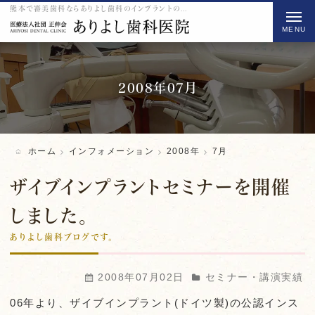
熊本で審美歯科ならありよし歯科のインプラントの2008 7月をご紹介
t
o
g
g
l
2008年07月
e
n
a
ホーム
インフォメーション
2008年
7月
v
i
ザイブインプラントセミナーを開催
g
しました。
a
ありよし歯科ブログです。
t
i
o
2008年07月02日
セミナー・講演実績
n
06年より、ザイブインプラント(ドイツ製)の公認インス