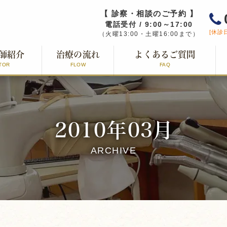
【 診察・相談のご予約 】
電話受付 / 9:00～17:00
[休診
（火曜13:00・土曜16:00まで）
師紹介
治療の流れ
よくあるご質問
TOR
FLOW
FAQ
2010年03月
ARCHIVE