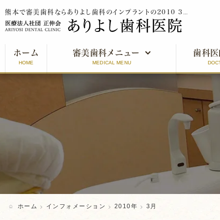
熊本で審美歯科ならありよし歯科のインプラントの2010 3月をご紹介
ホーム
審美歯科メニュー
歯科医
HOME
MEDICAL MENU
DOC
審美歯科とは
インプラント
オールセラミッククラウン
ラミネートベニア
ホワイトニング
ホーム
インフォメーション
2010年
3月
口元美人