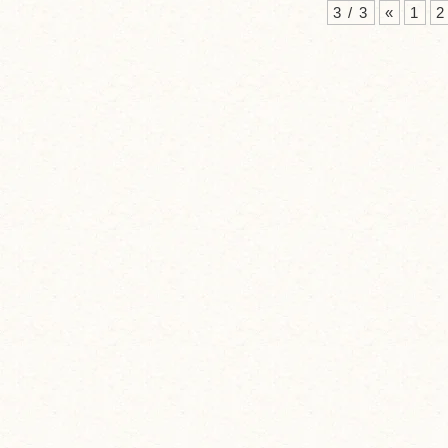
3 / 3
«
1
2