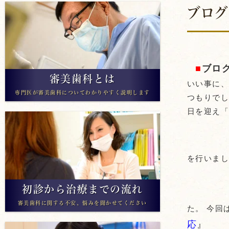
ブログ
アライナー矯正
■
ブロ
審美歯科とは
いい事に、
専門医が審美歯科についてわかりやすく説明します
つもりでし
日を迎え「
を行いま
初診から治療までの流れ
審美歯科に関する不安、悩みを聞かせてください
た。 今回
応
』
と