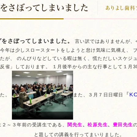
をさぼってしまいました
ありよし歯科
グをさぼってしまいました。
言い訳ではありませんが、
今年は少しスロースタートをしようと怠け気味に気構え、 
たが、 のんびりなどしている暇は無く、慌ただしいスケジ
反省」しております。 １月後半からの主な行事として１月3
『
KO
した。
また、３月７日日曜日
は２～３年前の受講生である、
関先生
、
松原先生
、
豊田先生
題しての講義を行ってまいりました。 今後