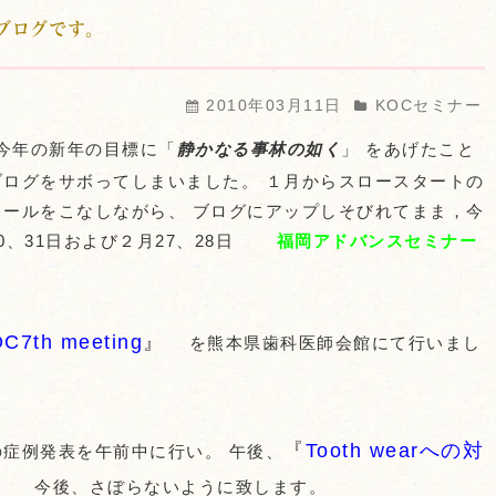
ブログです。
2010年03月11日
KOCセミナー
今年の新年の目標に「
静かなる事林の如く
」 をあげたこと
ブログをサボってしまいました。 １月からスロースタートの
ュールをこなしながら、 ブログにアップしそびれてまま，今
0、31日および２月27、28日
福岡アドバンスセミナー
C7th meeting
』
を熊本県歯科医師会館にて行いまし
『
Tooth wearへの対
の症例発表を午前中に行い。 午後、
、さぼらないように致します。