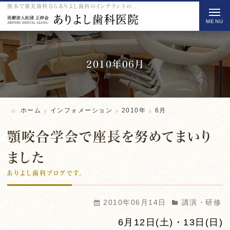
熊本で審美歯科ならありよし歯科のインプラントの2010 6月をご紹介
t
o
g
g
l
2010年06月
e
n
a
ホーム
インフォメーション
2010年
6月
v
i
顎咬合学会で座長を努めてまいり
g
ました
a
ありよし歯科ブログです。
t
i
o
2010年06月14日
講演・研修
n
6月12日(土)・13日(日)