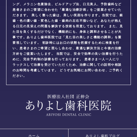
ング、メラニン色素除去、ビルドアップ法、口元美人、予防歯科など
患者さまのご要望に合わせた「最適な治療計画」をご提案させていた
だきます。 美しく整った歯は、美しい笑顔を作ります。当院では、銀
歯・色の濃い歯・変色した歯・歯肉の左右不揃いなど、あなたが抱え
る口元の見栄えの問題を解決する技術を用意しております。 また、見
た目を良くするだけでなく、機能的にも、身体と調和させることが大
事です。ありよし歯科医院では「見た目の美しさと機能の調和」を重
要視しています。 初診時にはお口の状態を把握するために検査を行
い、患者さまのご希望と照らし合わせ、最適な解決方法と今後の治療
方針をご提案いたします。 当院では、安全で効率の良い治療を行うた
めに、完全予約制の診療を行っております。 患者さま一人一人にリ
ラックスして治療を受けていただくため、治療に関しての説明や相談
のお時間を考慮しています。 どうぞお気軽にお問い合わせ、ご予約く
ださい。
ホーム
ありよし歯科ブログ