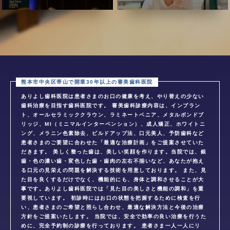
ありよし歯科医院は患者さまのお口の健康を考え、やり替えの少ない
歯科治療を目指す歯科医院です。 審美歯科診療内容は、インプラン
ト、オールセラミッククラウン、ラミネートベニア、メタルボンドブ
リッジ、MI（ミニマルインターベンション）、成人矯正、ホワイトニ
ング、メラニン色素除去、ビルドアップ法、口元美人、予防歯科など
患者さまのご要望に合わせた「最適な治療計画」をご提案させていた
だきます。 美しく整った歯は、美しい笑顔を作ります。当院では、銀
歯・色の濃い歯・変色した歯・歯肉の左右不揃いなど、あなたが抱え
る口元の見栄えの問題を解決する技術を用意しております。 また、見
た目を良くするだけでなく、機能的にも、身体と調和させることが大
事です。ありよし歯科医院では「見た目の美しさと機能の調和」を重
要視しています。 初診時にはお口の状態を把握するために検査を行
い、患者さまのご希望と照らし合わせ、最適な解決方法と今後の治療
方針をご提案いたします。 当院では、安全で効率の良い治療を行うた
めに、完全予約制の診療を行っております。 患者さま一人一人にリ