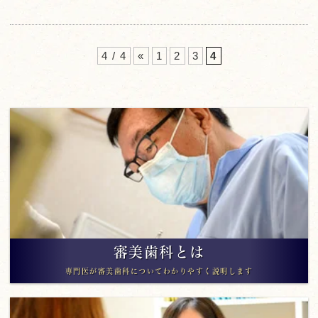
4 / 4
«
1
2
3
4
審美歯科とは
専門医が審美歯科についてわかりやすく説明します