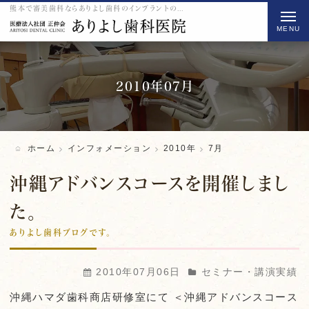
熊本で審美歯科ならありよし歯科のインプラントの2010 7月をご紹介
t
o
g
g
l
2010年07月
e
n
a
ホーム
インフォメーション
2010年
7月
v
i
沖縄アドバンスコースを開催しまし
g
た。
a
ありよし歯科ブログです。
t
i
o
2010年07月06日
セミナー・講演実績
n
沖縄ハマダ歯科商店研修室にて ＜沖縄アドバンスコース