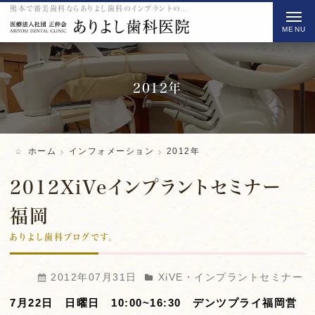
熊本で審美歯科ならありよし歯科のインプラントのをご紹介
t
o
g
g
l
2012年
e
n
a
ホーム
インフォメーション
2012年
v
i
2012XiVeインプラントセミナー
g
福岡
a
ありよし歯科ブログです。
t
i
o
2012年07月31日
XiVE・インプラントセミナー
n
7月22日 日曜日 10:00~16:30 デンツプライ福岡営