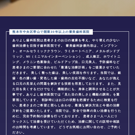
ありよし歯科医院は患者さまのお口の健康を考え、やり替えの少ない
歯科治療を目指す歯科医院です。 審美歯科診療内容は、インプラン
ト、オールセラミッククラウン、ラミネートベニア、メタルボンドブ
リッジ、MI（ミニマルインターベンション）、成人矯正、ホワイトニ
ング、メラニン色素除去、ビルドアップ法、口元美人、予防歯科など
患者さまのご要望に合わせた「最適な治療計画」をご提案させていた
だきます。 美しく整った歯は、美しい笑顔を作ります。当院では、銀
歯・色の濃い歯・変色した歯・歯肉の左右不揃いなど、あなたが抱え
る口元の見栄えの問題を解決する技術を用意しております。 また、見
た目を良くするだけでなく、機能的にも、身体と調和させることが大
事です。ありよし歯科医院では「見た目の美しさと機能の調和」を重
要視しています。 初診時にはお口の状態を把握するために検査を行
い、患者さまのご希望と照らし合わせ、最適な解決方法と今後の治療
方針をご提案いたします。 当院では、安全で効率の良い治療を行うた
めに、完全予約制の診療を行っております。 患者さま一人一人にリ
ラックスして治療を受けていただくため、治療に関しての説明や相談
のお時間を考慮しています。 どうぞお気軽にお問い合わせ、ご予約く
ださい。