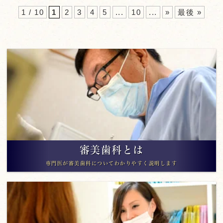
1 / 10
1
2
3
4
5
...
10
...
»
最後 »
審美歯科とは
専門医が審美歯科についてわかりやすく説明します