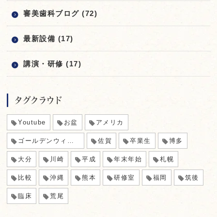
審美歯科ブログ (72)
最新設備 (17)
講演・研修 (17)
タグクラウド
Youtube
お盆
アメリカ
ゴールデンウィーク
佐賀
卒業生
博多
大分
川崎
平成
年末年始
札幌
比較
沖縄
熊本
研修室
福岡
筑後
臨床
荒尾