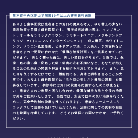
ありよし歯科医院は患者さまのお口の健康を考え、やり替えの少ない
歯科治療を目指す歯科医院です。 審美歯科診療内容は、インプラン
ト、オールセラミッククラウン、ラミネートベニア、メタルボンドブ
リッジ、MI（ミニマルインターベンション）、成人矯正、ホワイトニ
ング、メラニン色素除去、ビルドアップ法、口元美人、予防歯科など
患者さまのご要望に合わせた「最適な治療計画」をご提案させていた
だきます。 美しく整った歯は、美しい笑顔を作ります。当院では、銀
歯・色の濃い歯・変色した歯・歯肉の左右不揃いなど、あなたが抱え
る口元の見栄えの問題を解決する技術を用意しております。 また、見
た目を良くするだけでなく、機能的にも、身体と調和させることが大
事です。ありよし歯科医院では「見た目の美しさと機能の調和」を重
要視しています。 初診時にはお口の状態を把握するために検査を行
い、患者さまのご希望と照らし合わせ、最適な解決方法と今後の治療
方針をご提案いたします。 当院では、安全で効率の良い治療を行うた
めに、完全予約制の診療を行っております。 患者さま一人一人にリ
ラックスして治療を受けていただくため、治療に関しての説明や相談
のお時間を考慮しています。 どうぞお気軽にお問い合わせ、ご予約く
ださい。