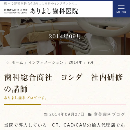
熊本で審美歯科ならありよし歯科のインプラントの2014 9月をご紹介
t
o
g
g
l
2014年09月
e
n
a
ホーム
インフォメーション
2014年
9月
v
i
歯科総合商社 ヨシダ 社内研修
g
の講師
a
ありよし歯科ブログです。
t
i
o
2014年09月27日
審美歯科ブログ
n
当院で導入している CT、CAD/CAMの輸入代理店であ