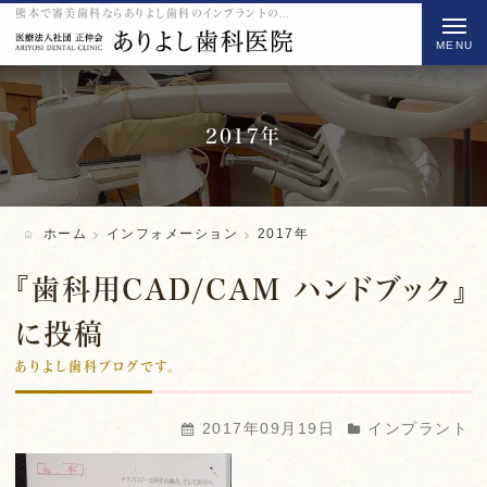
熊本で審美歯科ならありよし歯科のインプラントのをご紹介
t
o
g
g
l
2017年
e
n
a
ホーム
インフォメーション
2017年
v
i
『歯科用CAD/CAM ハンドブック』
g
に投稿
a
ありよし歯科ブログです。
t
i
o
2017年09月19日
インプラント
n