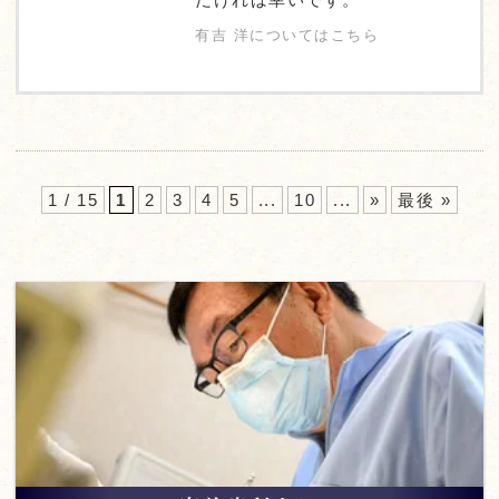
有吉 洋についてはこちら
1 / 15
1
2
3
4
5
...
10
...
»
最後 »