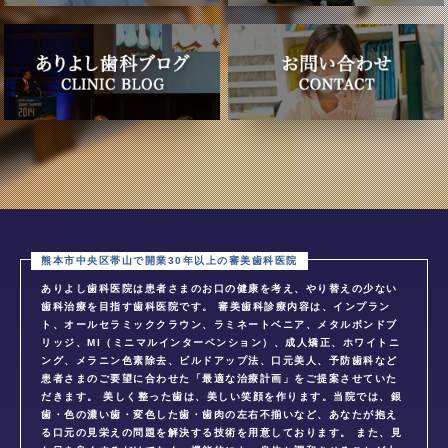
ありよし歯科医院は患者さまのお口の健康を考え、やり替えの少ない
歯科治療を目指す歯科医院です。 審美歯科診療内容は、インプラン
ト、オールセラミッククラウン、ラミネートベニア、メタルボンドブ
リッジ、MI（ミニマルインターベンション）、成人矯正、ホワイトニ
ング、メラニン色素除去、ビルドアップ法、口元美人、予防歯科など
患者さまのご要望に合わせた「最適な治療計画」をご提案させていた
だきます。 美しく整った歯は、美しい笑顔を作ります。当院では、銀
歯・色の濃い歯・変色した歯・歯肉の左右不揃いなど、あなたが抱え
る口元の見栄えの問題を解決する技術を用意しております。 また、見