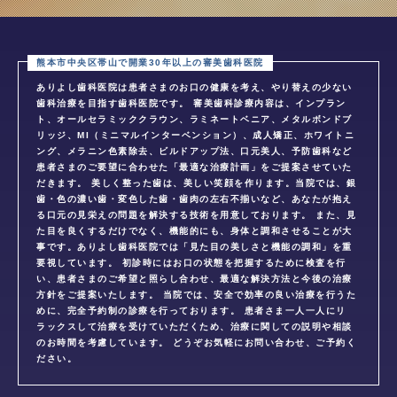
ありよし歯科医院は患者さまのお口の健康を考え、やり替えの少ない
歯科治療を目指す歯科医院です。 審美歯科診療内容は、インプラン
ト、オールセラミッククラウン、ラミネートベニア、メタルボンドブ
リッジ、MI（ミニマルインターベンション）、成人矯正、ホワイトニ
ング、メラニン色素除去、ビルドアップ法、口元美人、予防歯科など
患者さまのご要望に合わせた「最適な治療計画」をご提案させていた
だきます。 美しく整った歯は、美しい笑顔を作ります。当院では、銀
歯・色の濃い歯・変色した歯・歯肉の左右不揃いなど、あなたが抱え
る口元の見栄えの問題を解決する技術を用意しております。 また、見
た目を良くするだけでなく、機能的にも、身体と調和させることが大
事です。ありよし歯科医院では「見た目の美しさと機能の調和」を重
要視しています。 初診時にはお口の状態を把握するために検査を行
い、患者さまのご希望と照らし合わせ、最適な解決方法と今後の治療
方針をご提案いたします。 当院では、安全で効率の良い治療を行うた
めに、完全予約制の診療を行っております。 患者さま一人一人にリ
ラックスして治療を受けていただくため、治療に関しての説明や相談
のお時間を考慮しています。 どうぞお気軽にお問い合わせ、ご予約く
ださい。