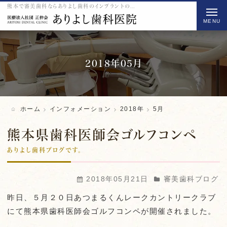
熊本で審美歯科ならありよし歯科のインプラントの2018 5月をご紹介
t
o
g
g
l
2018年05月
e
n
a
ホーム
インフォメーション
2018年
5月
v
i
熊本県歯科医師会ゴルフコンペ
g
ありよし歯科ブログです。
a
t
2018年05月21日
審美歯科ブログ
i
昨日、５月２０日あつまるくんレークカントリークラブ
o
にて熊本県歯科医師会ゴルフコンペが開催されました。
n