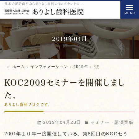
熊本で審美歯科ならありよし歯科のインプラントの2019 4月をご紹介
t
o
g
g
l
2019年04月
e
n
a
ホーム
インフォメーション
2019年
4月
v
i
KOC2009セミナーを開催しまし
g
た。
a
ありよし歯科ブログです。
t
i
o
2019年04月23日
セミナー・講演実績
n
2001年より年一度開催している、第8回目のKOCセミ