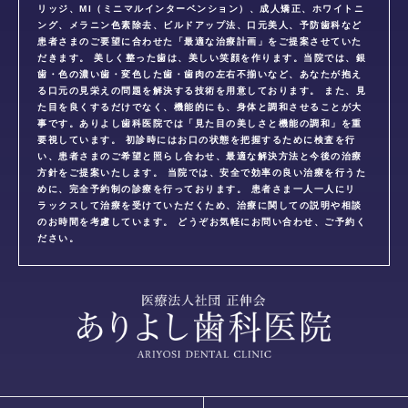
リッジ、MI（ミニマルインターベンション）、成人矯正、ホワイトニ
ング、メラニン色素除去、ビルドアップ法、口元美人、予防歯科など
患者さまのご要望に合わせた「最適な治療計画」をご提案させていた
だきます。 美しく整った歯は、美しい笑顔を作ります。当院では、銀
歯・色の濃い歯・変色した歯・歯肉の左右不揃いなど、あなたが抱え
る口元の見栄えの問題を解決する技術を用意しております。 また、見
た目を良くするだけでなく、機能的にも、身体と調和させることが大
事です。ありよし歯科医院では「見た目の美しさと機能の調和」を重
要視しています。 初診時にはお口の状態を把握するために検査を行
い、患者さまのご希望と照らし合わせ、最適な解決方法と今後の治療
方針をご提案いたします。 当院では、安全で効率の良い治療を行うた
めに、完全予約制の診療を行っております。 患者さま一人一人にリ
ラックスして治療を受けていただくため、治療に関しての説明や相談
のお時間を考慮しています。 どうぞお気軽にお問い合わせ、ご予約く
ださい。