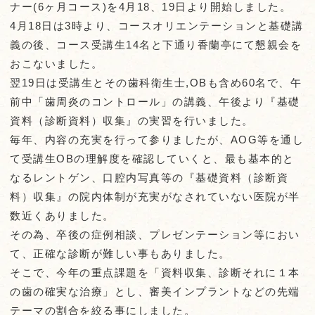
ナー(6ヶ月コース)を4月18、19日より開始しました。
4月18日は3時より、コースオリエンテーションと基礎講
義の後、コース受講生14名と下通り香蘭亭にて懇親会を
おこないました。
翌19日は受講生とその歯科衛生士,OBも含め60名で、午
前中「歯周炎のコントロール」の講義、午後より『基礎
資料（診断資料）収集』の実習を行いました。
毎年、内容の充実を行って参りましたが、AOG等を通し
て受講生OBの理解度を確認していくと、最も基本的と
なるレントゲン、口腔内写真等の『基礎資料（診断資
料）収集』の院内体制が充実がなされていない医院が半
数近くありました。
その為、卒後の症例相談、プレゼンテーション等におい
て、正確な診断が難しい事もありました。
そこで、今年の重点課題を「資料収集、診断それに１本
の歯の確実な治療」とし、審美インプラントなどの先端
テーマの割合を絞る事にしました。