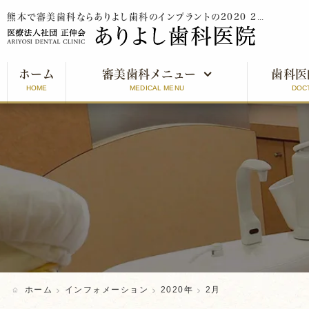
熊本で審美歯科ならありよし歯科のインプラントの2020 2月をご紹介
ホーム
審美歯科メニュー
歯科医
HOME
MEDICAL MENU
DOC
審美歯科とは
インプラント
オールセラミッククラウン
ラミネートベニア
ホワイトニング
ホーム
インフォメーション
2020年
2月
口元美人