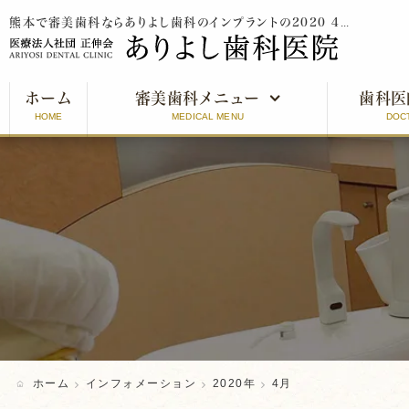
熊本で審美歯科ならありよし歯科のインプラントの2020 4月をご紹介
ホーム
審美歯科メニュー
歯科医
HOME
MEDICAL MENU
DOC
審美歯科とは
インプラント
オールセラミッククラウン
ラミネートベニア
ホワイトニング
ホーム
インフォメーション
2020年
4月
口元美人