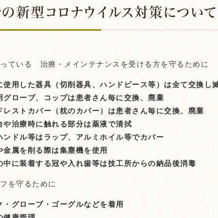
での新型コロナウイルス対策について
行っている 治療・メインテナンスを受ける方を守るために
に使用した器具（切削器具、ハンドピース等）は全て交換し
用グローブ、コップは患者さん毎に交換、廃棄
ドレストカバー（枕のカバー）は患者さん毎に交換、廃棄
台や治療時に触れる部分は薬液で清拭
ハンドル等はラップ、アルミホイル等でカバー
や金属を削る際は集塵機を使用
の中に装着する冠や入れ歯等は技工所からの納品後消毒
ッフを守るために
ク・グローブ・ゴーグルなどを着用
の健康管理