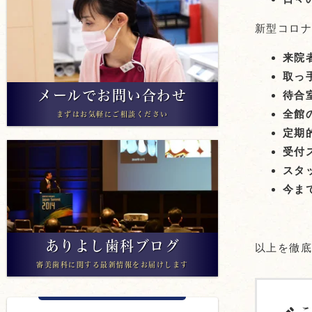
新型コロ
来院
取っ
メールでお問い合わせ
待合
全館
まずはお気軽にご相談ください
定期
受付
スタ
今ま
ありよし歯科ブログ
以上を徹
審美歯科に関する最新情報をお届けします