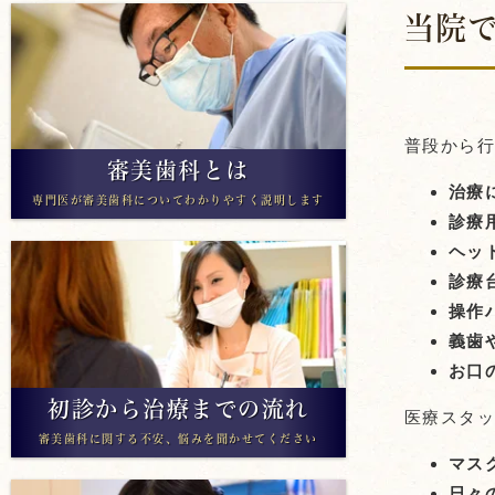
当院
アライナー矯正
普段から
審美歯科とは
治療
専門医が審美歯科についてわかりやすく説明します
診療
ヘッ
診療
操作
義歯
お口
初診から治療までの流れ
医療スタ
審美歯科に関する不安、悩みを聞かせてください
マス
日々