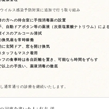
ナウイルス感染予防対策に追加で行う取り組み
者の方への待合室に手指消毒薬の設置
手、自動ドアボタン等の薬液（次亜塩素酸ナトリウム）によ
室イスのアルコール清拭
の換気扇を常時稼働
的に玄関ドア、窓を開け換気
スタッフもマスク着用
ッフの食事時は各自距離を置き、可能なら時間をずらす
で以上の手洗い、薬液消毒の徹底
底し通常通りの診療を継続いたします。