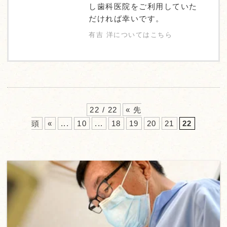
し歯科医院をご利用していた
だければ幸いです。
有吉 洋についてはこちら
22 / 22
« 先
頭
«
...
10
...
18
19
20
21
22