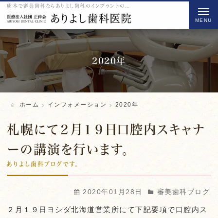
熊本で審美歯科ならありよし歯科のインプラントのをご紹介
t
o
g
g
l
2020年
e
n
a
ホーム
インフォメーション
2020年
v
i
札幌にて２月１９日口腔内スキャナ
g
ーの講演を行います。
a
ありよし歯科ブログです。
t
i
o
2020年01月28日
審美歯科ブログ
n
２月１９日ヨシダ北海道営業所にて下記要項で口腔内ス