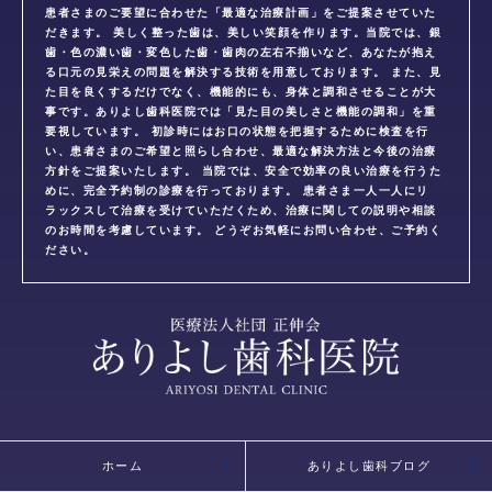
患者さまのご要望に合わせた「最適な治療計画」をご提案させていた
だきます。 美しく整った歯は、美しい笑顔を作ります。当院では、銀
歯・色の濃い歯・変色した歯・歯肉の左右不揃いなど、あなたが抱え
る口元の見栄えの問題を解決する技術を用意しております。 また、見
た目を良くするだけでなく、機能的にも、身体と調和させることが大
事です。ありよし歯科医院では「見た目の美しさと機能の調和」を重
要視しています。 初診時にはお口の状態を把握するために検査を行
い、患者さまのご希望と照らし合わせ、最適な解決方法と今後の治療
方針をご提案いたします。 当院では、安全で効率の良い治療を行うた
めに、完全予約制の診療を行っております。 患者さま一人一人にリ
ラックスして治療を受けていただくため、治療に関しての説明や相談
のお時間を考慮しています。 どうぞお気軽にお問い合わせ、ご予約く
ださい。
ホーム
ありよし歯科ブログ