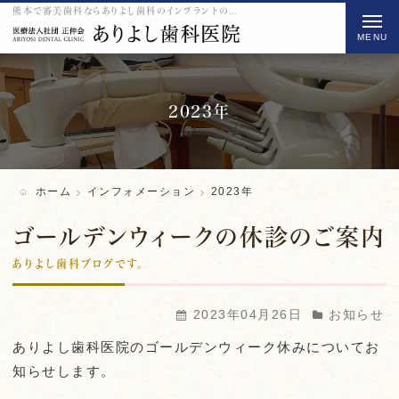
熊本で審美歯科ならありよし歯科のインプラントのをご紹介
t
o
g
g
l
2023年
e
n
a
ホーム
インフォメーション
2023年
v
i
ゴールデンウィークの休診のご案内
g
ありよし歯科ブログです。
a
t
2023年04月26日
お知らせ
i
ありよし歯科医院のゴールデンウィーク休みについてお
o
知らせします。
n