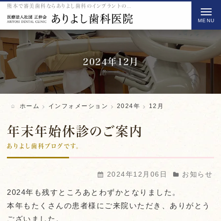
熊本で審美歯科ならありよし歯科のインプラントの2024 12月をご紹介
t
o
g
g
l
2024年12月
e
n
a
ホーム
インフォメーション
2024年
12月
v
i
年末年始休診のご案内
g
ありよし歯科ブログです。
a
t
2024年12月06日
お知らせ
i
2024年も残すところあとわずかとなりました。
o
本年もたくさんの患者様にご来院いただき、ありがとう
n
ございました。