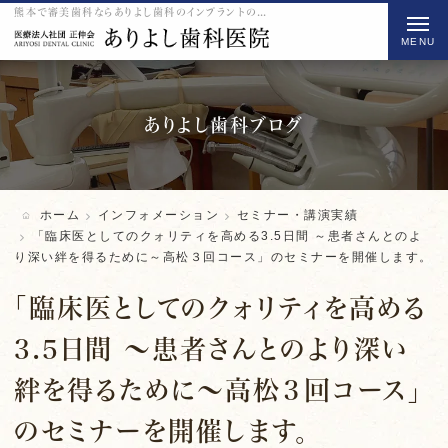
熊本で審美歯科ならありよし歯科のインプラントの「臨床医としてのクォリティを高める3.5日間 ～患者さんとのより深い絆を得るために～高松３回コース」のセミナーを開催します。をご紹介
t
o
g
g
l
ありよし歯科ブログ
e
n
a
ホーム
インフォメーション
セミナー・講演実績
v
「臨床医としてのクォリティを高める3.5日間 ～患者さんとのよ
り深い絆を得るために～高松３回コース」のセミナーを開催します。
i
g
「臨床医としてのクォリティを高める
a
t
3.5日間 ～患者さんとのより深い
i
絆を得るために～高松３回コース」
o
n
のセミナーを開催します。