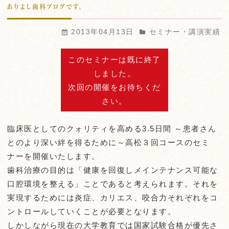
ありよし歯科ブログです。
2013年04月13日
セミナー・講演実績
このセミナーは既に終了
しました。
次回の開催をお待ちくだ
さい。
臨床医としてのクォリティを高める3.5日間 ～患者さん
とのより深い絆を得るために～高松３回コースのセミ
ナーを開催いたします。
歯科治療の目的は「健康を回復しメインテナンス可能な
口腔環境を整える」ことであると考えられます。それを
実現するためには炎症、カリエス、咬合力それぞれをコ
ントロールしていくことが必要となります。
しかしながら現在の大学教育では国家試験合格が優先さ