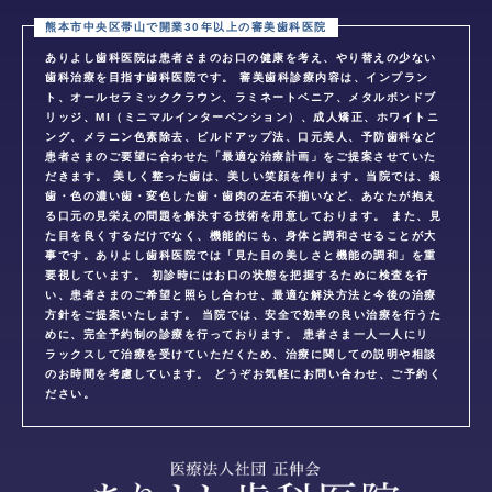
ありよし歯科医院は患者さまのお口の健康を考え、やり替えの少ない
歯科治療を目指す歯科医院です。 審美歯科診療内容は、インプラン
ト、オールセラミッククラウン、ラミネートベニア、メタルボンドブ
リッジ、MI（ミニマルインターベンション）、成人矯正、ホワイトニ
ング、メラニン色素除去、ビルドアップ法、口元美人、予防歯科など
患者さまのご要望に合わせた「最適な治療計画」をご提案させていた
だきます。 美しく整った歯は、美しい笑顔を作ります。当院では、銀
歯・色の濃い歯・変色した歯・歯肉の左右不揃いなど、あなたが抱え
る口元の見栄えの問題を解決する技術を用意しております。 また、見
た目を良くするだけでなく、機能的にも、身体と調和させることが大
事です。ありよし歯科医院では「見た目の美しさと機能の調和」を重
要視しています。 初診時にはお口の状態を把握するために検査を行
い、患者さまのご希望と照らし合わせ、最適な解決方法と今後の治療
方針をご提案いたします。 当院では、安全で効率の良い治療を行うた
めに、完全予約制の診療を行っております。 患者さま一人一人にリ
ラックスして治療を受けていただくため、治療に関しての説明や相談
のお時間を考慮しています。 どうぞお気軽にお問い合わせ、ご予約く
ださい。