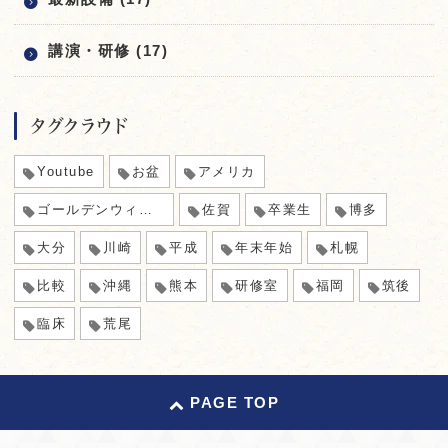
講演・研修 (17)
タグクラウド
Youtube
お盆
アメリカ
ゴールデンウィーク
佐賀
卒業生
博多
大分
川崎
平成
年末年始
札幌
比較
沖縄
熊本
研修室
福岡
筑後
臨床
荒尾
PAGE TOP