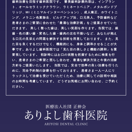
歯科治療を目指す歯科医院です。 審美歯科診療内容は、インプラン
ト、オールセラミッククラウン、ラミネートベニア、メタルボンドブ
リッジ、MI（ミニマルインターベンション）、成人矯正、ホワイトニ
ング、メラニン色素除去、ビルドアップ法、口元美人、予防歯科など
患者さまのご要望に合わせた「最適な治療計画」をご提案させていた
だきます。 美しく整った歯は、美しい笑顔を作ります。当院では、銀
歯・色の濃い歯・変色した歯・歯肉の左右不揃いなど、あなたが抱え
る口元の見栄えの問題を解決する技術を用意しております。 また、見
た目を良くするだけでなく、機能的にも、身体と調和させることが大
事です。ありよし歯科医院では「見た目の美しさと機能の調和」を重
要視しています。 初診時にはお口の状態を把握するために検査を行
い、患者さまのご希望と照らし合わせ、最適な解決方法と今後の治療
方針をご提案いたします。 当院では、安全で効率の良い治療を行うた
めに、完全予約制の診療を行っております。 患者さま一人一人にリ
ラックスして治療を受けていただくため、治療に関しての説明や相談
のお時間を考慮しています。 どうぞお気軽にお問い合わせ、ご予約く
ださい。