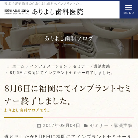
熊本で審美歯科ならありよし歯科のインプラントの8月6日に福岡にてインプラントセミナー終了しました。をご紹介
t
o
g
g
l
ありよし歯科ブログ
e
n
a
ホーム
インフォメーション
セミナー・講演実績
v
8月6日に福岡にてインプラントセミナー終了しました。
i
8月6日に福岡にてインプラントセミ
g
a
ナー終了しました。
t
ありよし歯科ブログです。
i
o
2017年09月04日
セミナー・講演実績
n
遅れましたが8月6日に福岡にてインプラントセミナーを