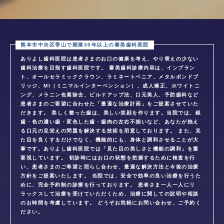
ありよし歯科医院は患者さまのお口の健康を考え、やり替えの少ない
歯科治療を目指す歯科医院です。 審美歯科診療内容は、インプラン
ト、オールセラミッククラウン、ラミネートベニア、メタルボンドブ
リッジ、MI（ミニマルインターベンション）、成人矯正、ホワイトニ
ング、メラニン色素除去、ビルドアップ法、口元美人、予防歯科など
患者さまのご要望に合わせた「最適な治療計画」をご提案させていた
だきます。 美しく整った歯は、美しい笑顔を作ります。当院では、銀
歯・色の濃い歯・変色した歯・歯肉の左右不揃いなど、あなたが抱え
る口元の見栄えの問題を解決する技術を用意しております。 また、見
た目を良くするだけでなく、機能的にも、身体と調和させることが大
事です。ありよし歯科医院では「見た目の美しさと機能の調和」を重
要視しています。 初診時にはお口の状態を把握するために検査を行
い、患者さまのご希望と照らし合わせ、最適な解決方法と今後の治療
方針をご提案いたします。 当院では、安全で効率の良い治療を行うた
めに、完全予約制の診療を行っております。 患者さま一人一人にリ
ラックスして治療を受けていただくため、治療に関しての説明や相談
のお時間を考慮しています。 どうぞお気軽にお問い合わせ、ご予約く
ださい。