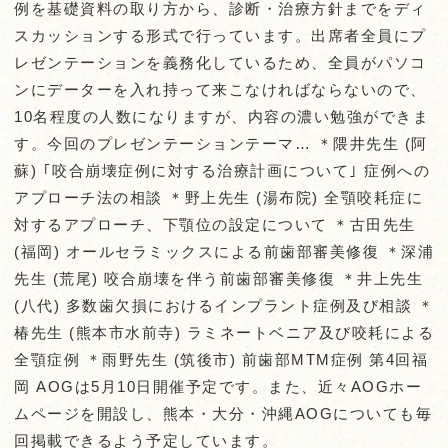
例を基礎資料の取り方から、診断・治療方針までをディ
スカッションする形式で行っています。出席者全員にプ
レゼンテーションを義務化しているため、全員がパソコ
ンにデーターを入れ持って来こなければならないので、
10名程度の人数になりますが、内容の濃い勉強ができま
す。今回のプレゼンテーションテーマ… ＊隈井先生 (阿
蘇) ｢咬合崩壊症例に対する治療計画について｣ 症例への
アプローチ法の相談 ＊野上先生 (湯布院) 全顎咬耗症に
対するアプローチ、下顎位の設定について ＊古田先生
(福岡) オールセラミックスによる前歯部審美修復 ＊深浦
先生 (荒尾) 咬合崩壊を伴う前歯部審美修復 ＊井上先生
(八代) 多数歯欠損におけるインプラント症例及び相談 ＊
椿先生 (熊本市水前寺) ラミネートベニア及び咬耗による
全顎症例 ＊雨野先生 (筑後市) 前歯部MTM症例 第4回福
岡 AOGは5月10日開催予定です。また、近々AOGホー
ムページを開設し、熊本・大分・沖縄AOGについても毎
回掲載できるよう予定しています。