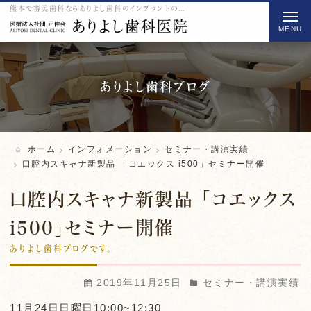
熊本で審美歯科ならありよし歯科のインプラントの口腔内スキャナ新製品 「コエックス i500」セミナー開催をご紹介
t
o
g
g
l
ありよし歯科ブログ
e
n
a
ホーム
インフォメーション
セミナー・講演実績
v
口腔内スキャナ新製品 「コエックス i500」セミナー開催
i
口腔内スキャナ新製品 「コエックス
g
a
i500」セミナー開催
t
ありよし歯科ブログです。
i
o
2019年11月25日
セミナー・講演実績
n
11月24日日曜日10:00~12:30