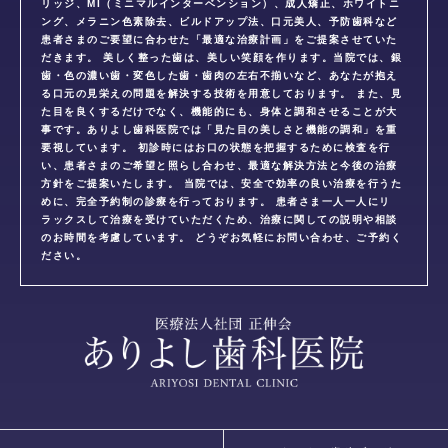
リッジ、MI（ミニマルインターベンション）、成人矯正、ホワイトニ
ング、メラニン色素除去、ビルドアップ法、口元美人、予防歯科など
患者さまのご要望に合わせた「最適な治療計画」をご提案させていた
だきます。 美しく整った歯は、美しい笑顔を作ります。当院では、銀
歯・色の濃い歯・変色した歯・歯肉の左右不揃いなど、あなたが抱え
る口元の見栄えの問題を解決する技術を用意しております。 また、見
た目を良くするだけでなく、機能的にも、身体と調和させることが大
事です。ありよし歯科医院では「見た目の美しさと機能の調和」を重
要視しています。 初診時にはお口の状態を把握するために検査を行
い、患者さまのご希望と照らし合わせ、最適な解決方法と今後の治療
方針をご提案いたします。 当院では、安全で効率の良い治療を行うた
めに、完全予約制の診療を行っております。 患者さま一人一人にリ
ラックスして治療を受けていただくため、治療に関しての説明や相談
のお時間を考慮しています。 どうぞお気軽にお問い合わせ、ご予約く
ださい。