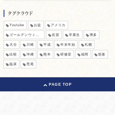
タグクラウド
Youtube
お盆
アメリカ
ゴールデンウィーク
佐賀
卒業生
博多
大分
川崎
平成
年末年始
札幌
比較
沖縄
熊本
研修室
福岡
筑後
臨床
荒尾
PAGE TOP