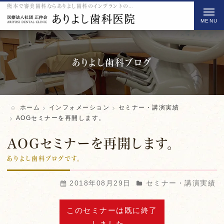
熊本で審美歯科ならありよし歯科のインプラントのAOGセミナーを再開します。をご紹介
t
o
g
g
l
ありよし歯科ブログ
e
n
a
ホーム
インフォメーション
セミナー・講演実績
v
AOGセミナーを再開します。
i
AOGセミナーを再開します。
g
a
ありよし歯科ブログです。
t
2018年08月29日
セミナー・講演実績
i
o
このセミナーは既に終了
n
しました。