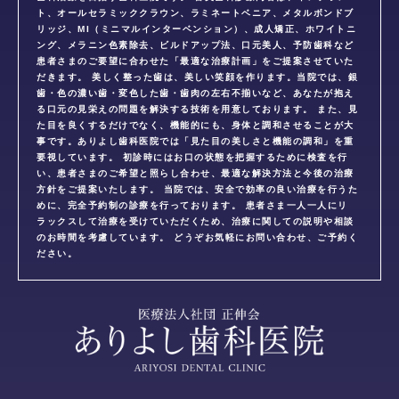
ト、オールセラミッククラウン、ラミネートベニア、メタルボンドブ
リッジ、MI（ミニマルインターベンション）、成人矯正、ホワイトニ
ング、メラニン色素除去、ビルドアップ法、口元美人、予防歯科など
患者さまのご要望に合わせた「最適な治療計画」をご提案させていた
だきます。 美しく整った歯は、美しい笑顔を作ります。当院では、銀
歯・色の濃い歯・変色した歯・歯肉の左右不揃いなど、あなたが抱え
る口元の見栄えの問題を解決する技術を用意しております。 また、見
た目を良くするだけでなく、機能的にも、身体と調和させることが大
事です。ありよし歯科医院では「見た目の美しさと機能の調和」を重
要視しています。 初診時にはお口の状態を把握するために検査を行
い、患者さまのご希望と照らし合わせ、最適な解決方法と今後の治療
方針をご提案いたします。 当院では、安全で効率の良い治療を行うた
めに、完全予約制の診療を行っております。 患者さま一人一人にリ
ラックスして治療を受けていただくため、治療に関しての説明や相談
のお時間を考慮しています。 どうぞお気軽にお問い合わせ、ご予約く
ださい。