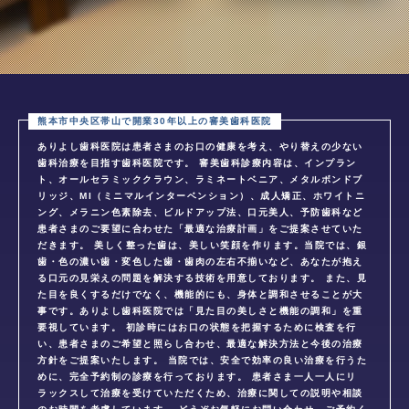
ありよし歯科医院は患者さまのお口の健康を考え、やり替えの少ない
歯科治療を目指す歯科医院です。 審美歯科診療内容は、インプラン
ト、オールセラミッククラウン、ラミネートベニア、メタルボンドブ
リッジ、MI（ミニマルインターベンション）、成人矯正、ホワイトニ
ング、メラニン色素除去、ビルドアップ法、口元美人、予防歯科など
患者さまのご要望に合わせた「最適な治療計画」をご提案させていた
だきます。 美しく整った歯は、美しい笑顔を作ります。当院では、銀
歯・色の濃い歯・変色した歯・歯肉の左右不揃いなど、あなたが抱え
る口元の見栄えの問題を解決する技術を用意しております。 また、見
た目を良くするだけでなく、機能的にも、身体と調和させることが大
事です。ありよし歯科医院では「見た目の美しさと機能の調和」を重
要視しています。 初診時にはお口の状態を把握するために検査を行
い、患者さまのご希望と照らし合わせ、最適な解決方法と今後の治療
方針をご提案いたします。 当院では、安全で効率の良い治療を行うた
めに、完全予約制の診療を行っております。 患者さま一人一人にリ
ラックスして治療を受けていただくため、治療に関しての説明や相談