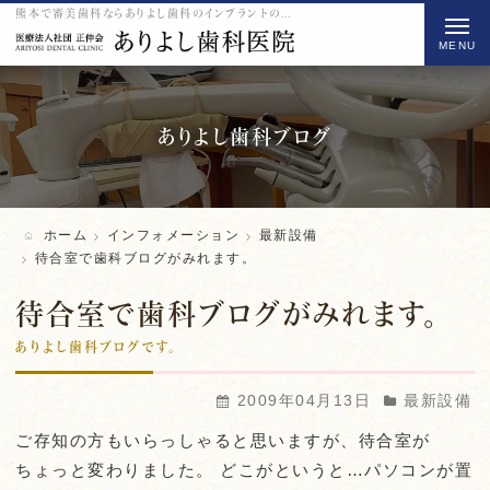
熊本で審美歯科ならありよし歯科のインプラントの待合室で歯科ブログがみれます。をご紹介
t
o
g
g
l
ありよし歯科ブログ
e
n
a
ホーム
インフォメーション
最新設備
v
待合室で歯科ブログがみれます。
i
待合室で歯科ブログがみれます。
g
a
ありよし歯科ブログです。
t
2009年04月13日
最新設備
i
o
ご存知の方もいらっしゃると思いますが、待合室が
n
ちょっと変わりました。 どこがというと…パソコンが置