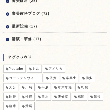
審美歯科 (25)
審美歯科ブログ (72)
最新設備 (17)
講演・研修 (17)
タグクラウド
Youtube
お盆
アメリカ
ゴールデンウィーク
佐賀
卒業生
博多
大分
川崎
平成
年末年始
札幌
比較
沖縄
熊本
研修室
福岡
筑後
臨床
荒尾