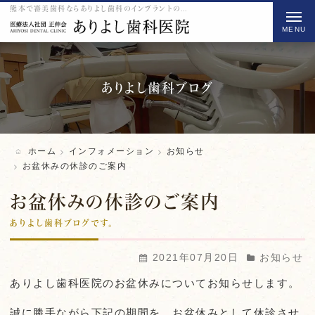
熊本で審美歯科ならありよし歯科のインプラントのお盆休みの休診のご案内をご紹介
t
o
g
g
l
ありよし歯科ブログ
e
n
a
ホーム
インフォメーション
お知らせ
v
お盆休みの休診のご案内
i
お盆休みの休診のご案内
g
a
ありよし歯科ブログです。
t
2021年07月20日
お知らせ
i
o
ありよし歯科医院のお盆休みについてお知らせします。
n
誠に勝手ながら
下記の期間を、お盆休みとして休診させ