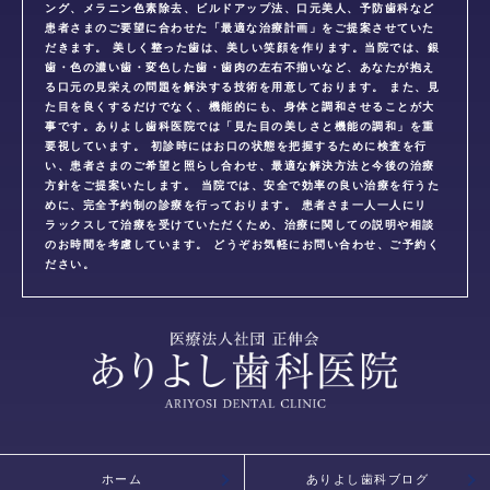
ング、メラニン色素除去、ビルドアップ法、口元美人、予防歯科など
患者さまのご要望に合わせた「最適な治療計画」をご提案させていた
だきます。 美しく整った歯は、美しい笑顔を作ります。当院では、銀
歯・色の濃い歯・変色した歯・歯肉の左右不揃いなど、あなたが抱え
る口元の見栄えの問題を解決する技術を用意しております。 また、見
た目を良くするだけでなく、機能的にも、身体と調和させることが大
事です。ありよし歯科医院では「見た目の美しさと機能の調和」を重
要視しています。 初診時にはお口の状態を把握するために検査を行
い、患者さまのご希望と照らし合わせ、最適な解決方法と今後の治療
方針をご提案いたします。 当院では、安全で効率の良い治療を行うた
めに、完全予約制の診療を行っております。 患者さま一人一人にリ
ラックスして治療を受けていただくため、治療に関しての説明や相談
のお時間を考慮しています。 どうぞお気軽にお問い合わせ、ご予約く
ださい。
ホーム
ありよし歯科ブログ