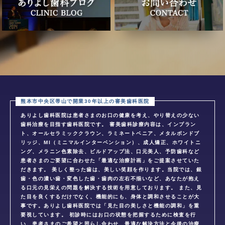
ありよし歯科医院は患者さまのお口の健康を考え、やり替えの少ない
歯科治療を目指す歯科医院です。 審美歯科診療内容は、インプラン
ト、オールセラミッククラウン、ラミネートベニア、メタルボンドブ
リッジ、MI（ミニマルインターベンション）、成人矯正、ホワイトニ
ング、メラニン色素除去、ビルドアップ法、口元美人、予防歯科など
患者さまのご要望に合わせた「最適な治療計画」をご提案させていた
だきます。 美しく整った歯は、美しい笑顔を作ります。当院では、銀
歯・色の濃い歯・変色した歯・歯肉の左右不揃いなど、あなたが抱え
る口元の見栄えの問題を解決する技術を用意しております。 また、見
た目を良くするだけでなく、機能的にも、身体と調和させることが大
事です。ありよし歯科医院では「見た目の美しさと機能の調和」を重
要視しています。 初診時にはお口の状態を把握するために検査を行
い、患者さまのご希望と照らし合わせ、最適な解決方法と今後の治療