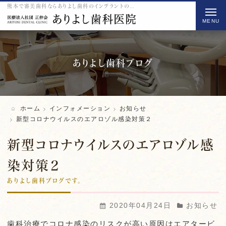
熊本で審美歯科ならありよし歯科のインプラントの新型コロナウイルスのエアロゾル感染対策２をご紹介
t
o
g
g
l
ありよし歯科ブログ
e
n
a
ホーム
インフォメーション
お知らせ
v
新型コロナウイルスのエアロゾル感染対策２
i
新型コロナウイルスのエアロゾル感
g
a
染対策２
t
ありよし歯科ブログです。
i
o
2020年04月24日
お知らせ
n
歯科治療でコロナ感染のリスクが高い原因はエアタービ