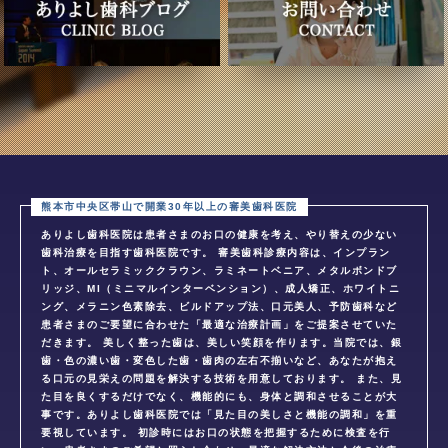
ありよし歯科医院は患者さまのお口の健康を考え、やり替えの少ない
歯科治療を目指す歯科医院です。 審美歯科診療内容は、インプラン
ト、オールセラミッククラウン、ラミネートベニア、メタルボンドブ
リッジ、MI（ミニマルインターベンション）、成人矯正、ホワイトニ
ング、メラニン色素除去、ビルドアップ法、口元美人、予防歯科など
患者さまのご要望に合わせた「最適な治療計画」をご提案させていた
だきます。 美しく整った歯は、美しい笑顔を作ります。当院では、銀
歯・色の濃い歯・変色した歯・歯肉の左右不揃いなど、あなたが抱え
る口元の見栄えの問題を解決する技術を用意しております。 また、見
た目を良くするだけでなく、機能的にも、身体と調和させることが大
事です。ありよし歯科医院では「見た目の美しさと機能の調和」を重
要視しています。 初診時にはお口の状態を把握するために検査を行