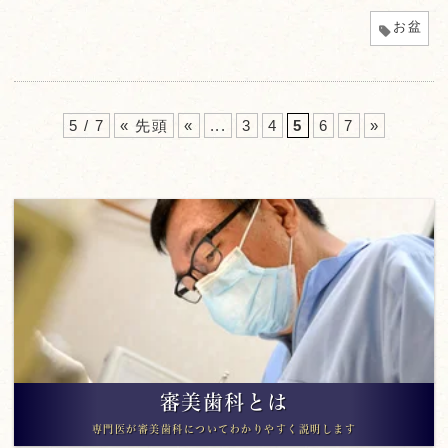
お盆
5 / 7
« 先頭
«
...
3
4
5
6
7
»
審美歯科とは
専門医が審美歯科についてわかりやすく説明します