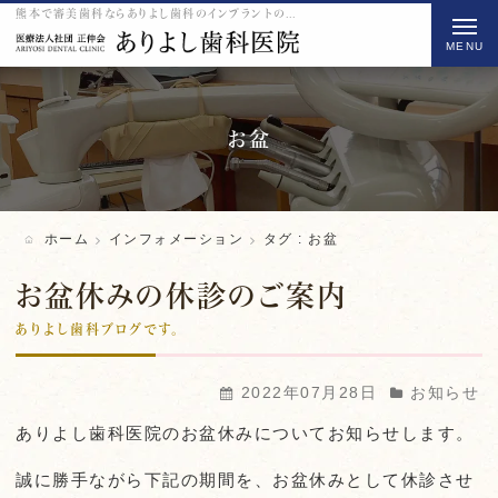
熊本で審美歯科ならありよし歯科のインプラントのお盆をご紹介
t
o
g
g
l
お盆
e
n
a
ホーム
インフォメーション
タグ : お盆
v
i
お盆休みの休診のご案内
g
ありよし歯科ブログです。
a
t
2022年07月28日
お知らせ
i
ありよし歯科医院のお盆休みについてお知らせします。
o
n
誠に勝手ながら
下記の期間を、お盆休みとして休診させ