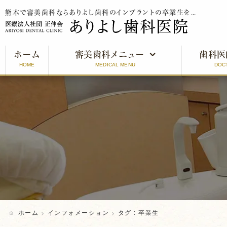
熊本で審美歯科ならありよし歯科のインプラントの卒業生をご紹介
ホーム
審美歯科メニュー
歯科医
HOME
MEDICAL MENU
DOC
審美歯科とは
インプラント
オールセラミッククラウン
ラミネートベニア
ホワイトニング
ホーム
インフォメーション
タグ : 卒業生
口元美人