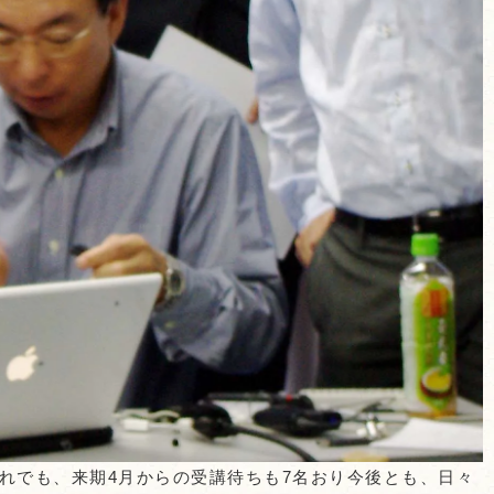
それでも、来期4月からの受講待ちも7名おり今後とも、日々