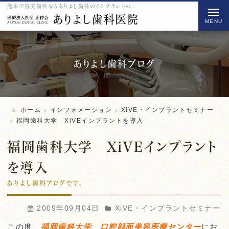
熊本で審美歯科ならありよし歯科のインプラントの福岡歯科大学 XiVEインプラントを導入をご紹介
t
o
g
g
l
ありよし歯科ブログ
e
n
a
ホーム
インフォメーション
XiVE・インプラントセミナー
v
福岡歯科大学 XiVEインプラントを導入
i
福岡歯科大学 XiVEインプラント
g
a
を導入
t
ありよし歯科ブログです。
i
o
2009年09月04日
XiVE・インプラントセミナー
n
この度、
福岡歯科大学 口腔顔面美容医療センター
にお