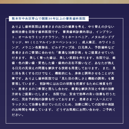
ありよし歯科医院は患者さまのお口の健康を考え、やり替えの少ない
歯科治療を目指す歯科医院です。 審美歯科診療内容は、インプラン
ト、オールセラミッククラウン、ラミネートベニア、メタルボンドブ
リッジ、MI（ミニマルインターベンション）、成人矯正、ホワイトニ
ング、メラニン色素除去、ビルドアップ法、口元美人、予防歯科など
患者さまのご要望に合わせた「最適な治療計画」をご提案させていた
だきます。 美しく整った歯は、美しい笑顔を作ります。当院では、銀
歯・色の濃い歯・変色した歯・歯肉の左右不揃いなど、あなたが抱え
る口元の見栄えの問題を解決する技術を用意しております。 また、見
た目を良くするだけでなく、機能的にも、身体と調和させることが大
事です。ありよし歯科医院では「見た目の美しさと機能の調和」を重
要視しています。 初診時にはお口の状態を把握するために検査を行
い、患者さまのご希望と照らし合わせ、最適な解決方法と今後の治療
方針をご提案いたします。 当院では、安全で効率の良い治療を行うた
めに、完全予約制の診療を行っております。 患者さま一人一人にリ
ラックスして治療を受けていただくため、治療に関しての説明や相談
のお時間を考慮しています。 どうぞお気軽にお問い合わせ、ご予約く
ださい。