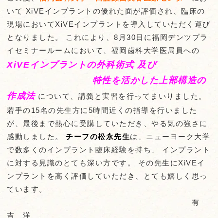
いて XiVEインプラントの優れた面が評価され、臨床の
現場においてXiVEインプラントを導入していただく運び
となりました。 これにより、8月30日に福岡デンツプラ
イセミナールームにおいて、福岡歯科大学医局員への
XiVEインプラントの外科術式 及び
特性を活かした上部構造の
作成法
について、講義と実習を行ってまいりました。
若手の15名の先生方に5時間近くの指導を行いました
が、最後まで熱心に受講していただき、やる気の強さに
感動しました。
チーフの松永先生
は、ニューヨーク大学
で数多くのインプラント臨床経験を持ち、 インプラント
に対する見識のとても深い方です。 その先生にXiVEイ
ンプラントを高く評価していただき、とても嬉しく思っ
ています。
有
吉 洋