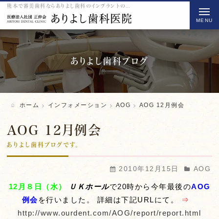
熊本で審美歯科ならありよし歯科のインプラントのAOG 12月例会をご紹介
t
o
g
g
l
ありよし歯科ブログ
e
n
a
ホーム
インフォメーション
AOG
AOG 12月例会
v
i
AOG 12月例会
g
ありよし歯科ブログです。
a
t
2010年12月15日
AOG
i
12月８日（水）
ＵＫホール
で20時から今年最後の
AOG
o
例会
を行いました。
詳細は下記URLにて。
⇒
n
http://www.ourdent.com/AOG/report/report.html