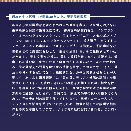
ありよし歯科医院は患者さまのお口の健康を考え、やり替えの少ない
歯科治療を目指す歯科医院です。 審美歯科診療内容は、インプラン
ト、オールセラミッククラウン、ラミネートベニア、メタルボンドブ
リッジ、MI（ミニマルインターベンション）、成人矯正、ホワイトニ
ング、メラニン色素除去、ビルドアップ法、口元美人、予防歯科など
患者さまのご要望に合わせた「最適な治療計画」をご提案させていた
だきます。 美しく整った歯は、美しい笑顔を作ります。当院では、銀
歯・色の濃い歯・変色した歯・歯肉の左右不揃いなど、あなたが抱え
る口元の見栄えの問題を解決する技術を用意しております。 また、見
た目を良くするだけでなく、機能的にも、身体と調和させることが大
事です。ありよし歯科医院では「見た目の美しさと機能の調和」を重
要視しています。 初診時にはお口の状態を把握するために検査を行
い、患者さまのご希望と照らし合わせ、最適な解決方法と今後の治療
方針をご提案いたします。 当院では、安全で効率の良い治療を行うた
めに、完全予約制の診療を行っております。 患者さま一人一人にリ
ラックスして治療を受けていただくため、治療に関しての説明や相談
のお時間を考慮しています。 どうぞお気軽にお問い合わせ、ご予約く
ださい。