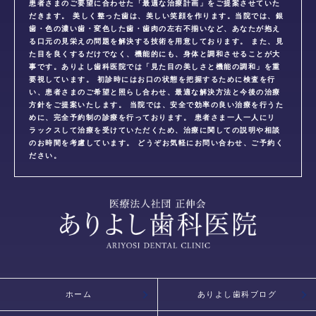
患者さまのご要望に合わせた「最適な治療計画」をご提案させていた
だきます。 美しく整った歯は、美しい笑顔を作ります。当院では、銀
歯・色の濃い歯・変色した歯・歯肉の左右不揃いなど、あなたが抱え
る口元の見栄えの問題を解決する技術を用意しております。 また、見
た目を良くするだけでなく、機能的にも、身体と調和させることが大
事です。ありよし歯科医院では「見た目の美しさと機能の調和」を重
要視しています。 初診時にはお口の状態を把握するために検査を行
い、患者さまのご希望と照らし合わせ、最適な解決方法と今後の治療
方針をご提案いたします。 当院では、安全で効率の良い治療を行うた
めに、完全予約制の診療を行っております。 患者さま一人一人にリ
ラックスして治療を受けていただくため、治療に関しての説明や相談
のお時間を考慮しています。 どうぞお気軽にお問い合わせ、ご予約く
ださい。
ホーム
ありよし歯科ブログ