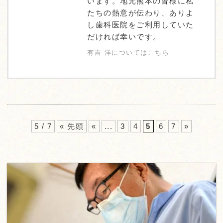
います。地元熊本の皆様に私
たちの熱意が伝わり、ありよ
し歯科医院をご利用していた
だければ幸いです。
有吉 洋についてはこちら
5 / 7
« 先頭
«
...
3
4
5
6
7
»