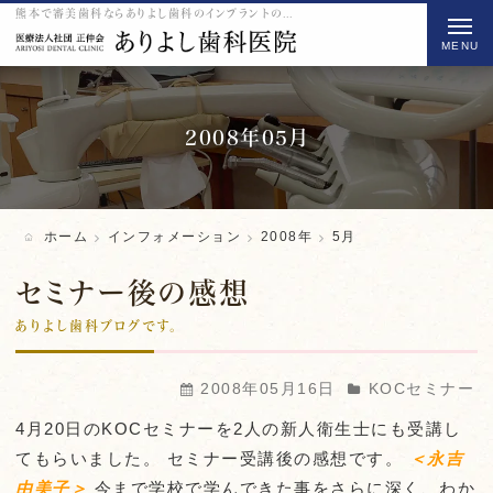
熊本で審美歯科ならありよし歯科のインプラントの2008 5月をご紹介
t
o
g
g
l
2008年05月
e
n
a
ホーム
インフォメーション
2008年
5月
v
i
セミナー後の感想
g
ありよし歯科ブログです。
a
t
2008年05月16日
KOCセミナー
i
4月20日の
KOCセミナー
を2人の新人衛生士にも受講し
o
てもらいました。 セミナー受講後の感想です。
＜永吉
n
由美子＞
今まで学校で学んできた事をさらに深く、わか