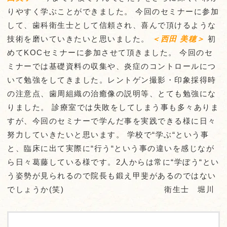
りやすく学ぶことができました。 今回のセミナーに参加
して、歯科衛生士として信頼され、喜んで頂けるような
技術を磨いていきたいと思いました。
＜西田 美穂＞
初
めてKOCセミナーに参加させて頂きました。 今回のセ
ミナーでは基礎資料の収集や、炎症のコントロールにつ
いて勉強をしてきました。レントゲン撮影・印象採得時
の注意点、歯周組織の治癒像の説明等、とても勉強にな
りました。 診療室では失敗をしてしまう事も多々ありま
すが、今回のセミナーで学んだ事を実践できる様に日々
努力していきたいと思います。 学校で“学ぶ“という事
と、臨床に出て実際に“行う“という事の違いを感じなが
ら日々葛藤している様です。2人からは常に“学ぼう“とい
う姿勢が見られるので院長も鍛え甲斐があるのではない
でしょうか(笑) 衛生士 堀川