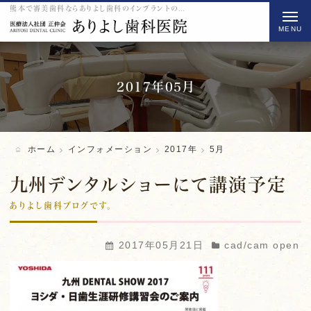
熊本で審美歯科ならありよし歯科のインプラントの2017 5月をご紹介
t
o
g
g
l
2017年05月
e
n
a
ホーム
インフォメーション
2017年
5月
v
i
九州デンタルショーにて講演予定
g
ありよし歯科ブログです。
a
t
2017年05月21日
cad/cam open
i
o
n