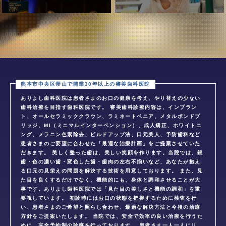
ありよし歯科医院は患者さまのお口の健康を考え、やり替えの少ない
歯科治療を目指す歯科医院です。 審美歯科診療内容は、インプラン
ト、オールセラミッククラウン、ラミネートベニア、メタルボンドブ
リッジ、MI（ミニマルインターベンション）、成人矯正、ホワイトニ
ング、メラニン色素除去、ビルドアップ法、口元美人、予防歯科など
患者さまのご要望に合わせた「最適な治療計画」をご提案させていた
だきます。 美しく整った歯は、美しい笑顔を作ります。当院では、銀
歯・色の濃い歯・変色した歯・歯肉の左右不揃いなど、あなたが抱え
る口元の見栄えの問題を解決する技術を用意しております。 また、見
た目を良くするだけでなく、機能的にも、身体と調和させることが大
事です。ありよし歯科医院では「見た目の美しさと機能の調和」を重
要視しています。 初診時にはお口の状態を把握するために検査を行
い、患者さまのご希望と照らし合わせ、最適な解決方法と今後の治療
方針をご提案いたします。 当院では、安全で効率の良い治療を行うた
めに、完全予約制の診療を行っております。 患者さま一人一人にリ