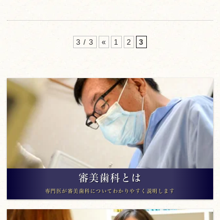
3 / 3
«
1
2
3
審美歯科とは
専門医が審美歯科についてわかりやすく説明します