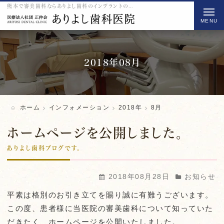
熊本で審美歯科ならありよし歯科のインプラントの2018 8月をご紹介
t
o
g
g
l
2018年08月
e
n
a
ホーム
インフォメーション
2018年
8月
v
i
ホームページを公開しました。
g
ありよし歯科ブログです。
a
t
2018年08月28日
お知らせ
i
平素は格別のお引き立てを賜り誠に有難うございます。
o
この度、患者様に当医院の審美歯科について知っていた
n
だきたく、ホームページを公開いたしました。