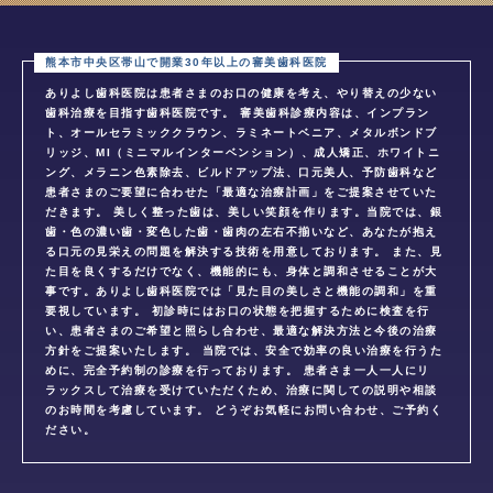
ありよし歯科医院は患者さまのお口の健康を考え、やり替えの少ない
歯科治療を目指す歯科医院です。 審美歯科診療内容は、インプラン
ト、オールセラミッククラウン、ラミネートベニア、メタルボンドブ
リッジ、MI（ミニマルインターベンション）、成人矯正、ホワイトニ
ング、メラニン色素除去、ビルドアップ法、口元美人、予防歯科など
患者さまのご要望に合わせた「最適な治療計画」をご提案させていた
だきます。 美しく整った歯は、美しい笑顔を作ります。当院では、銀
歯・色の濃い歯・変色した歯・歯肉の左右不揃いなど、あなたが抱え
る口元の見栄えの問題を解決する技術を用意しております。 また、見
た目を良くするだけでなく、機能的にも、身体と調和させることが大
事です。ありよし歯科医院では「見た目の美しさと機能の調和」を重
要視しています。 初診時にはお口の状態を把握するために検査を行
い、患者さまのご希望と照らし合わせ、最適な解決方法と今後の治療
方針をご提案いたします。 当院では、安全で効率の良い治療を行うた
めに、完全予約制の診療を行っております。 患者さま一人一人にリ
ラックスして治療を受けていただくため、治療に関しての説明や相談
のお時間を考慮しています。 どうぞお気軽にお問い合わせ、ご予約く
ださい。