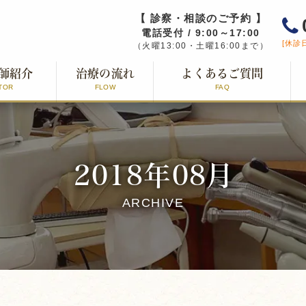
【 診察・相談のご予約 】
電話受付 / 9:00～17:00
[休診
（火曜13:00・土曜16:00まで）
師紹介
治療の流れ
よくあるご質問
TOR
FLOW
FAQ
2018年08月
ARCHIVE