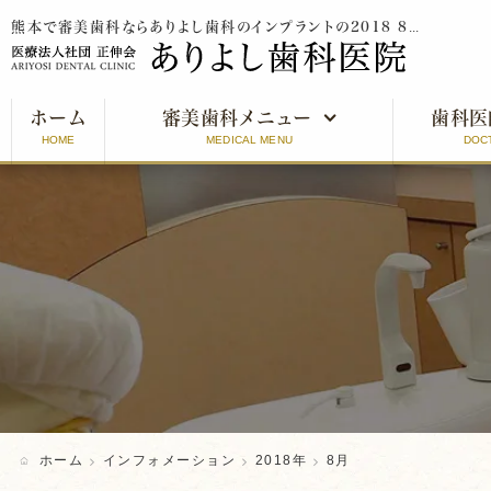
熊本で審美歯科ならありよし歯科のインプラントの2018 8月をご紹介
ホーム
審美歯科メニュー
歯科医
HOME
MEDICAL MENU
DOC
審美歯科とは
インプラント
オールセラミッククラウン
ラミネートベニア
ホワイトニング
ホーム
インフォメーション
2018年
8月
口元美人