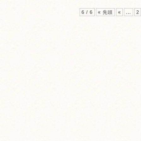
6 / 6
« 先頭
«
...
2