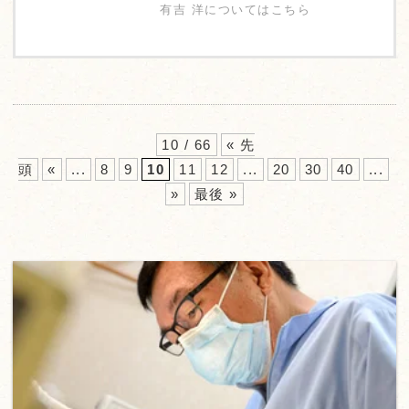
有吉 洋についてはこちら
10 / 66
« 先
頭
«
...
8
9
10
11
12
...
20
30
40
...
»
最後 »