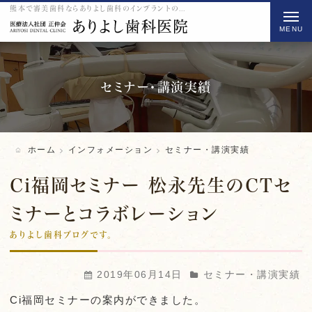
熊本で審美歯科ならありよし歯科のインプラントのセミナー・講演実績をご紹介
t
o
g
g
l
セミナー・講演実績
e
n
a
ホーム
インフォメーション
セミナー・講演実績
v
i
Ci福岡セミナー 松永先生のCTセ
g
ミナーとコラボレーション
a
ありよし歯科ブログです。
t
i
o
2019年06月14日
セミナー・講演実績
n
Ci福岡セミナーの案内ができました。