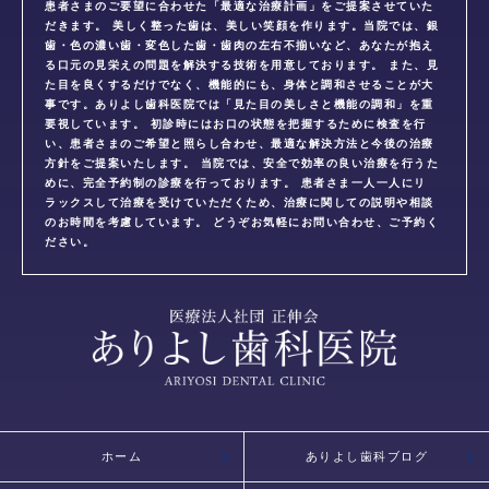
患者さまのご要望に合わせた「最適な治療計画」をご提案させていた
だきます。 美しく整った歯は、美しい笑顔を作ります。当院では、銀
歯・色の濃い歯・変色した歯・歯肉の左右不揃いなど、あなたが抱え
る口元の見栄えの問題を解決する技術を用意しております。 また、見
た目を良くするだけでなく、機能的にも、身体と調和させることが大
事です。ありよし歯科医院では「見た目の美しさと機能の調和」を重
要視しています。 初診時にはお口の状態を把握するために検査を行
い、患者さまのご希望と照らし合わせ、最適な解決方法と今後の治療
方針をご提案いたします。 当院では、安全で効率の良い治療を行うた
めに、完全予約制の診療を行っております。 患者さま一人一人にリ
ラックスして治療を受けていただくため、治療に関しての説明や相談
のお時間を考慮しています。 どうぞお気軽にお問い合わせ、ご予約く
ださい。
ホーム
ありよし歯科ブログ