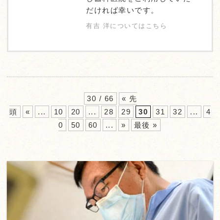
だければ幸いです。
有吉 洋についてはこちら
30 / 66
« 先
頭
«
...
10
20
...
28
29
30
31
32
...
4
0
50
60
...
»
最後 »