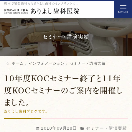
熊本で審美歯科ならありよし歯科のインプラントのセミナー・講演実績をご紹介
t
o
g
g
l
セミナー・講演実績
e
n
a
ホーム
インフォメーション
セミナー・講演実績
v
i
10年度KOCセミナー終了と11年
g
度KOCセミナーのご案内を開催し
a
t
ました。
i
ありよし歯科ブログです。
o
n
2010年09月28日
セミナー・講演実績