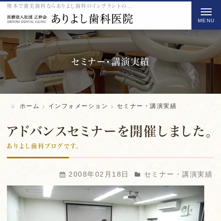
熊本で審美歯科ならありよし歯科のインプラントのセミナー・講演実績をご紹介
t
o
g
g
l
セミナー・講演実績
e
n
a
ホーム
インフォメーション
セミナー・講演実績
v
i
アドバンスセミナーを開催しました。
g
ありよし歯科ブログです。
a
t
2008年02月18日
セミナー・講演実績
i
o
n