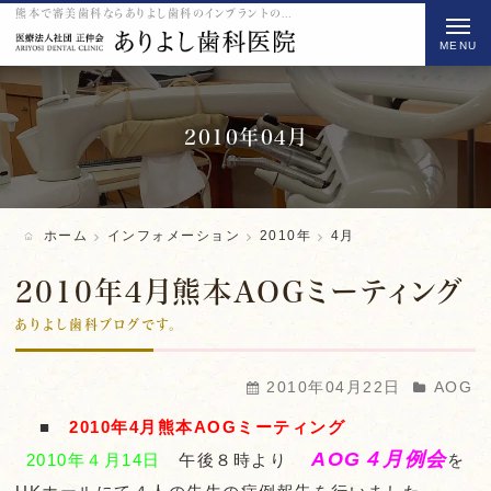
熊本で審美歯科ならありよし歯科のインプラントの2010 4月をご紹介
t
o
g
g
l
2010年04月
e
n
a
ホーム
インフォメーション
2010年
4月
v
i
2010年4月熊本AOGミーティング
g
ありよし歯科ブログです。
a
t
2010年04月22日
AOG
i
■
2010年4月熊本AOGミーティング
o
AOG４月例会
2010年４月14日
午後８時より
を
n