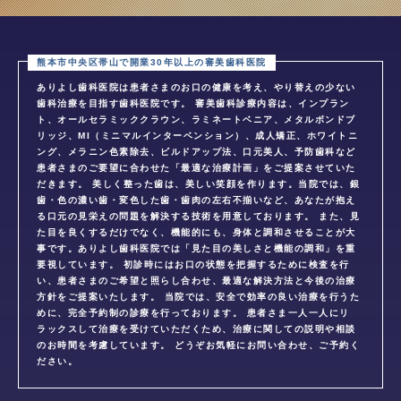
ありよし歯科医院は患者さまのお口の健康を考え、やり替えの少ない
歯科治療を目指す歯科医院です。 審美歯科診療内容は、インプラン
ト、オールセラミッククラウン、ラミネートベニア、メタルボンドブ
リッジ、MI（ミニマルインターベンション）、成人矯正、ホワイトニ
ング、メラニン色素除去、ビルドアップ法、口元美人、予防歯科など
患者さまのご要望に合わせた「最適な治療計画」をご提案させていた
だきます。 美しく整った歯は、美しい笑顔を作ります。当院では、銀
歯・色の濃い歯・変色した歯・歯肉の左右不揃いなど、あなたが抱え
る口元の見栄えの問題を解決する技術を用意しております。 また、見
た目を良くするだけでなく、機能的にも、身体と調和させることが大
事です。ありよし歯科医院では「見た目の美しさと機能の調和」を重
要視しています。 初診時にはお口の状態を把握するために検査を行
い、患者さまのご希望と照らし合わせ、最適な解決方法と今後の治療
方針をご提案いたします。 当院では、安全で効率の良い治療を行うた
めに、完全予約制の診療を行っております。 患者さま一人一人にリ
ラックスして治療を受けていただくため、治療に関しての説明や相談
のお時間を考慮しています。 どうぞお気軽にお問い合わせ、ご予約く
ださい。