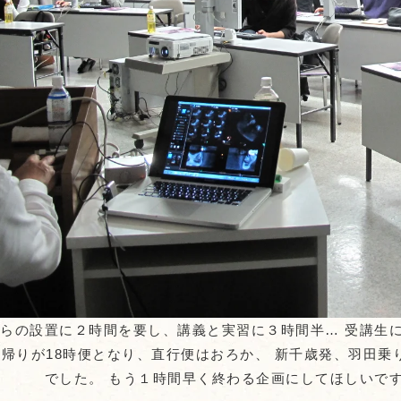
らの設置に２時間を要し、講義と実習に３時間半… 受講生
帰りが18時便となり、直行便はおろか、 新千歳発、羽田
でした。 もう１時間早く終わる企画に