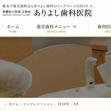
熊本で審美歯科ならありよし歯科のインプラントの2010 4月をご紹介
ホーム
審美歯科メニュー
歯科医
HOME
MEDICAL MENU
DOC
審美歯科とは
インプラント
オールセラミッククラウン
ラミネートベニア
ホワイトニング
ホーム
インフォメーション
2010年
4月
口元美人