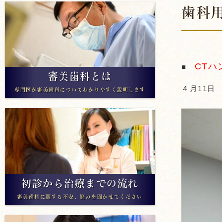
歯科
アライナー矯正
CT
■
審美歯科とは
４月11
専門医が審美歯科についてわかりやすく説明します
初診から治療までの流れ
審美歯科に関する不安、悩みを聞かせてください