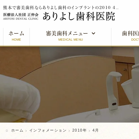
熊本で審美歯科ならありよし歯科のインプラントの2010 4月をご紹介
ホーム
審美歯科メニュー
歯科医
HOME
MEDICAL MENU
DOC
審美歯科とは
インプラント
オールセラミッククラウン
ラミネートベニア
ホワイトニング
ホーム
インフォメーション
2010年
4月
口元美人