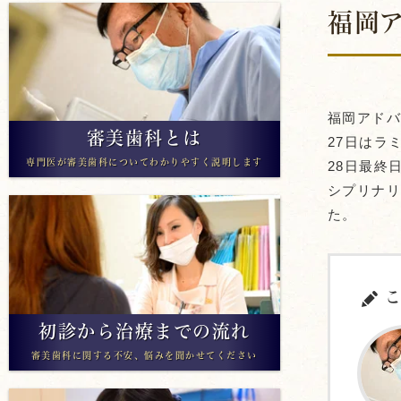
福岡ア
アライナー矯正
福岡アド
審美歯科とは
27日はラ
専門医が審美歯科についてわかりやすく説明します
28日最終
シプリナリ
た。
こ
初診から治療までの流れ
審美歯科に関する不安、悩みを聞かせてください